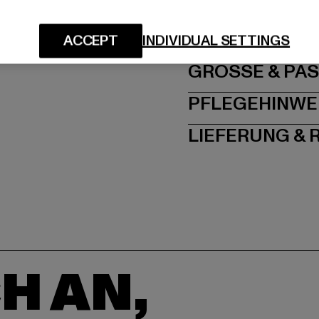
Hersteller: TB Intern
Dr.-Robert-Murjahn-S
ACCEPT
INDIVIDUAL SETTINGS
GRÖSSE 
PFLEGEHINWE
LIEFERUNG &
H AN,