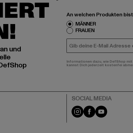
IERT
An welchen Produkten bist
N!
MÄNNER
FRAUEN
E-MAIL
 an und
elle
Informationen dazu, wie DefShop mit 
 DefShop
kannst Dich jederzeit kostenfei abme
e
Instagram
Facebook
YouTube