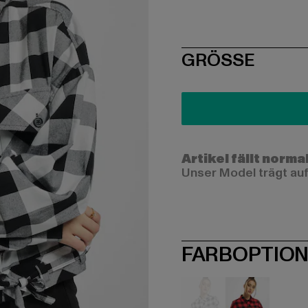
SIZE
GRÖSSE
Artikel fällt norma
Unser Model trägt auf
FARBOPTIO