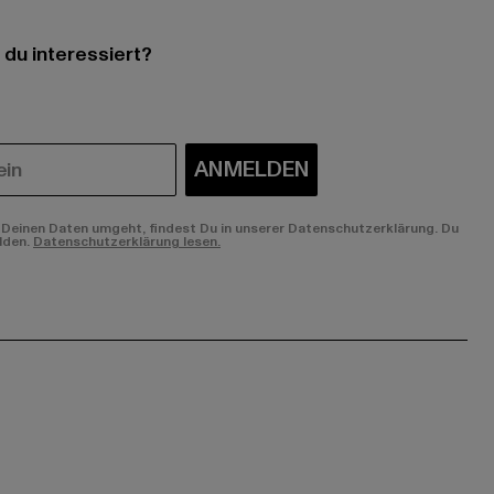
 du interessiert?
ANMELDEN
Deinen Daten umgeht, findest Du in unserer Datenschutzerklärung. Du
lden.
Datenschutzerklärung lesen.