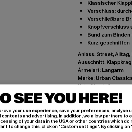
klassischer Klap
Verschluss: durc
verschließbare B
Knopfverschluss
Band zum Binden 
kurz geschnitten
Anlass: Street, Alltag,
Ausschnitt: Klappkra
Ärmelart: Langarm
Marke: Urban Classic
Kat.: Oberteile
O SEE YOU HERE!
Farbe: schwarz, weiß
Hersteller Farbe: bla
Materialzusammense
rove your use experience, save your preferences, analyse u
ontents and advertising. In addition, we allow partners to e
Art.Nr: TB3753-00826
ocessing of your data in the USA or other countries which do 
ant to change this, click on "Custom settings". By clicking on 