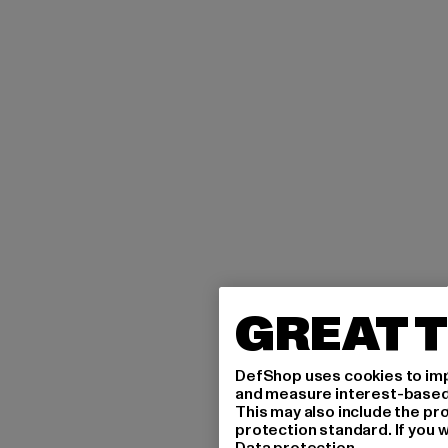
GREAT T
DefShop uses cookies to imp
and measure interest-based c
This may also include the pr
protection standard. If you w
Data protection