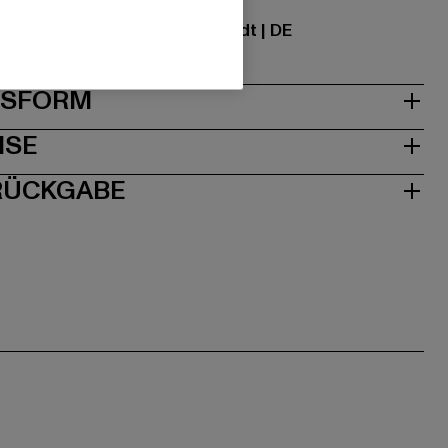
ational GmbH |
info@tbint.de
traße 7 | 64372 Ober-Ramstadt | DE
& PASSFORM
ISE
 RÜCKGABE