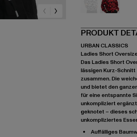
schwarz
rot
PRODUKT DET
URBAN CLASSICS
Ladies Short Oversiz
Das Ladies Short Over
lässigen Kurz-Schnitt
zusammen. Die weich
und bietet den ganzen
für eine entspannte Si
unkompliziert ergänzt
geknotet – dieses sch
unkompliziertes Essent
auffälliges Bau