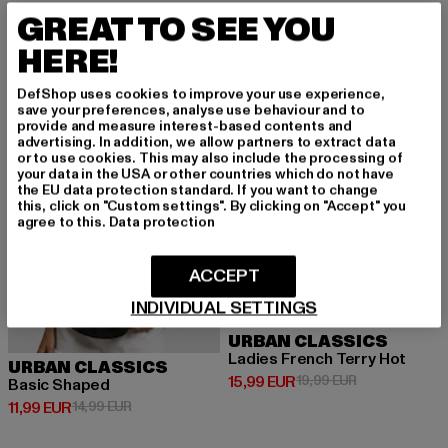
GREAT TO SEE YOU
HERE!
-20%
-20%
DefShop uses cookies to improve your use experience,
save your preferences, analyse use behaviour and to
provide and measure interest-based contents and
advertising. In addition, we allow partners to extract data
or to use cookies. This may also include the processing of
your data in the USA or other countries which do not have
the EU data protection standard. If you want to change
this, click on "Custom settings". By clicking on "Accept" you
agree to this.
Data protection
ACCEPT
INDIVIDUAL SETTINGS
URBAN CLASSICS
Ladies French Terry Hot
URBAN CLASSICS
Derzeitiger Preis: 15,99 EUR
Aktionspreis: 
15,99 EUR
19,99 EUR
Basic Shaped
Derzeitiger Preis: 11,99 EUR
Aktionspreis: 14,99 EUR
11,99 EUR
14,99 EUR