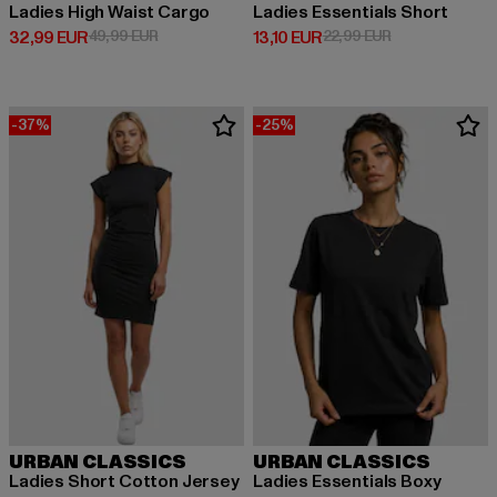
Ladies High Waist Cargo
Ladies Essentials Short
Derzeitiger Preis: 32,99 EUR
Aktionspreis: 49,99 EUR
Derzeitiger Preis: 13,10 EUR
Aktionspreis: 2
32,99 EUR
49,99 EUR
13,10 EUR
22,99 EUR
-37%
-25%
URBAN CLASSICS
URBAN CLASSICS
Ladies Short Cotton Jersey
Ladies Essentials Boxy