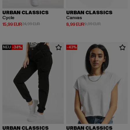
URBAN CLASSICS
URBAN CLASSICS
Cycle
Canvas
Derzeitiger Preis: 15,99 EUR
Aktionspreis: 24,99 EUR
Derzeitiger Preis: 8,99 EUR
Aktionspreis: 9,
15,99 EUR
24,99 EUR
8,99 EUR
9,99 EUR
NEU
-34%
-43%
URBAN CLASSICS
URBAN CLASSICS