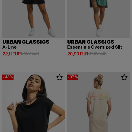
URBAN CLASSICS
URBAN CLASSICS
A-Line
Essentials Oversized Slit
Derzeitiger Preis: 22,11 EUR
Aktionspreis: 27,99 EUR
Derzeitiger Preis: 20,99 EUR
Aktionspreis:
22,11 EUR
27,99 EUR
20,99 EUR
34,99 EUR
-43%
-37%