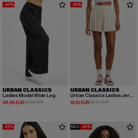
-40%
-42%
URBAN CLASSICS
URBAN CLASSICS
Ladies Modal Wide Leg
Urban Classics Ladies Jersey Skort
Derzeitiger Preis: 26,99 EUR
Aktionspreis: 44,99 EUR
Derzeitiger Preis: 19,13 EUR
Aktionspreis: 3
26,99 EUR
44,99 EUR
19,13 EUR
32,99 EUR
-22%
NEU
-20%