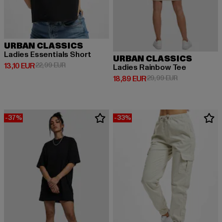
URBAN CLASSICS
Ladies Essentials Short
URBAN CLASSICS
Derzeitiger Preis: 13,10 EUR
Aktionspreis: 22,99 EUR
13,10 EUR
22,99 EUR
Ladies Rainbow Tee
Derzeitiger Preis: 18,89 EUR
Aktionspreis: 
18,89 EUR
29,99 EUR
-37%
-33%