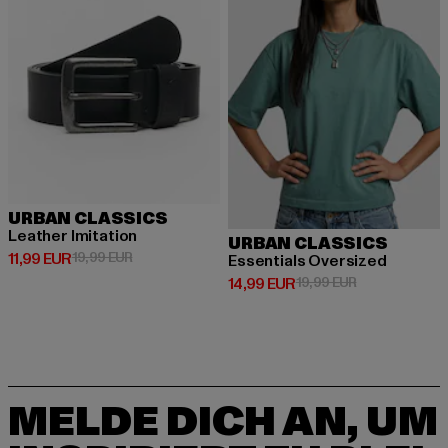
URBAN CLASSICS
Leather Imitation
URBAN CLASSICS
Derzeitiger Preis: 11,99 EUR
Aktionspreis: 19,99 EUR
11,99 EUR
19,99 EUR
Essentials Oversized
Derzeitiger Preis: 14,99 EUR
Aktionspreis: 
14,99 EUR
19,99 EUR
MELDE DICH AN, UM