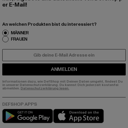
er E-Mail!
An welchen Produkten bist du interessiert?
MÄNNER
FRAUEN
E-MAIL
ANMELDEN
Informationen dazu, wie DefShop mit Deinen Daten umgeht, findest Du
in unserer Datenschutzerklärung. Du kannst Dich jederzeit kostenfei
abmelden.
Datenschutzerklärung lesen.
Play market
App store