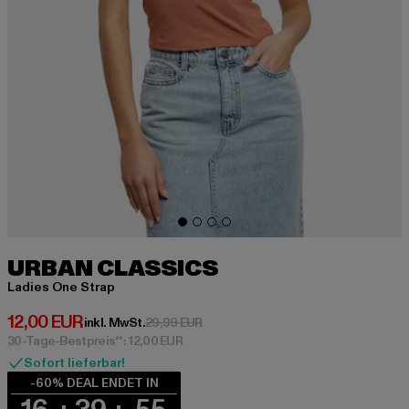
URBAN CLASSICS
Ladies One Strap
Derzeitiger Preis: 12,00 EUR
12,00 EUR
Aktionspreis: 29,99 EUR
inkl. MwSt.
29,99 EUR
30-Tage-Bestpreis**: 12,00 EUR
Sofort lieferbar!
-60% DEAL ENDET IN