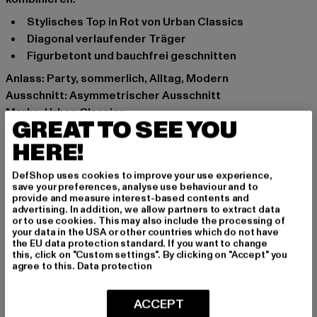
Stylisches Top in Rot von Urban Classics
Diagonal verlaufender Träger
Figurbetont und bauchfrei geschnitten
Anlass: Party, sommerlich, Alltag, Modern
Ausschnitt: Asymmetrischer Ausschnitt
Marke: Urban Classics
GREAT TO SEE YOU
Kat.: Tops
HERE!
Farbe: rot
Hersteller Farbe: terracotta
DefShop uses cookies to improve your use experience,
Materialzusammensetzung: 95% Baumwolle, 5%
save your preferences, analyse use behaviour and to
Elasthan
provide and measure interest-based contents and
advertising. In addition, we allow partners to extract data
Art.Nr: TB5977-04420
or to use cookies. This may also include the processing of
your data in the USA or other countries which do not have
the EU data protection standard. If you want to change
Hersteller: TB International GmbH |
info@tbint.de
this, click on "Custom settings". By clicking on "Accept" you
Dr.-Robert-Murjahn-Straße 7 | 64372 Ober-Ramstadt |
agree to this.
Data protection
DE
ACCEPT