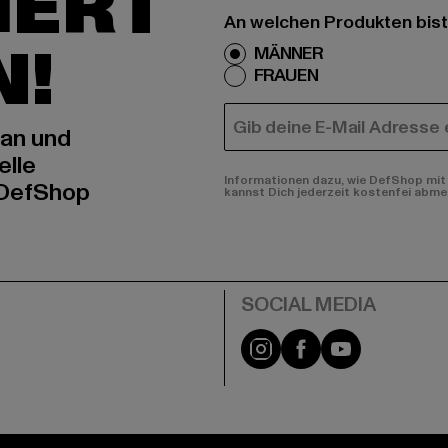
IERT
An welchen Produkten bist
N!
MÄNNER
FRAUEN
E-MAIL
 an und
elle
Informationen dazu, wie DefShop mit 
 DefShop
kannst Dich jederzeit kostenfei abme
e
Instagram
Facebook
YouTube