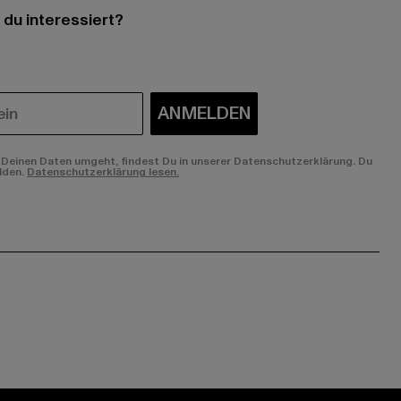
 du interessiert?
ANMELDEN
Deinen Daten umgeht, findest Du in unserer Datenschutzerklärung. Du
lden.
Datenschutzerklärung lesen.