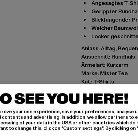
Angesagtes T-Shi
Gerippter Rundha
Blickfangender Pr
Weicher Baumwol
Locker geschnitt
Anlass: Alltag, Bequem,
Ausschnitt: Rundhals
Ärmelart: Kurzarm
Marke: Mister Tee
Kat.: T-Shirts
Farbe: weiß
O SEE YOU HERE!
Hersteller Farbe: whit
Materialzusammenset
rove your use experience, save your preferences, analyse u
Art.Nr: MT1543-0022
ontents and advertising. In addition, we allow partners to e
ocessing of your data in the USA or other countries which do 
ant to change this, click on "Custom settings". By clicking on 
Hersteller: TB Intern