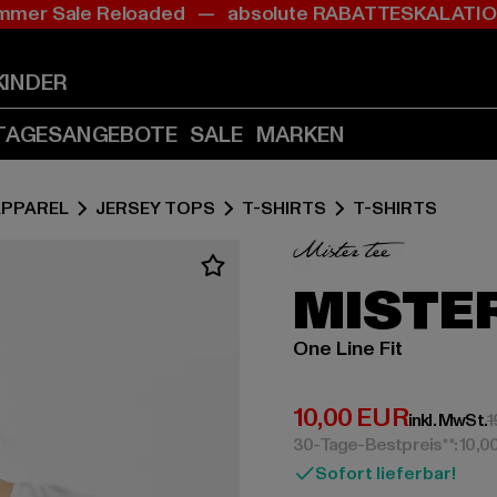
mer Sale Reloaded — absolute RABATTESKALAT
Zum
Zum
Inhalt
Fußzeile
springen
springen
KINDER
(Enter
(Enter
drücken)
drücken)
TAGESANGEBOTE
SALE
MARKEN
APPAREL
JERSEY TOPS
T-SHIRTS
T-SHIRTS
MISTER
One Line Fit
Derzeitiger Preis:
10,00 EUR
inkl. MwSt.
1
30-Tage-Bestpreis**: 10,0
Sofort lieferbar!