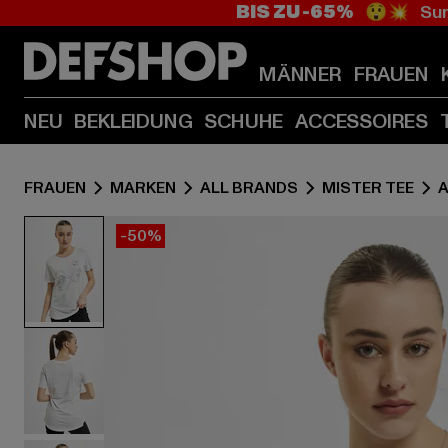
BIS ZU -65%
😲💥 Sum
MÄNNER
FRAUEN
NEU
BEKLEIDUNG
SCHUHE
ACCESSOIRES
FRAUEN
MARKEN
ALL BRANDS
MISTER TEE
-50%