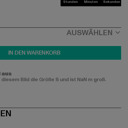
Stunden
Minuten
Sekunden
AUSWÄHLEN
IN DEN WARENKORB
l aus
 diesem Bild die Größe S und ist NaN m groß.
NEN