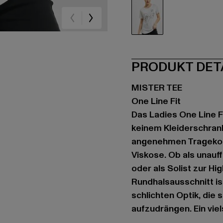
weiß
PRODUKT DET
MISTER TEE
One Line Fit
Das Ladies One Line Fi
keinem Kleiderschrank 
angenehmen Tragekom
Viskose. Ob als unauf
oder als Solist zur H
Rundhalsausschnitt ist
schlichten Optik, die 
aufzudrängen. Ein viels