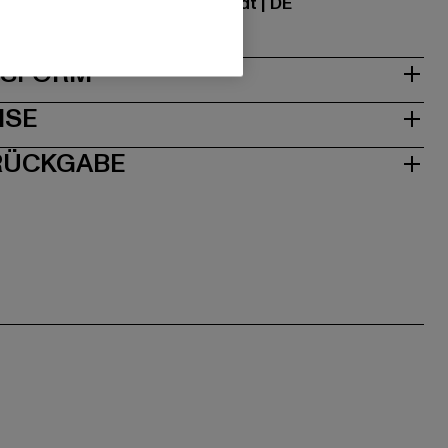
traße 7 | 64372 Ober-Ramstadt | DE
& PASSFORM
ISE
 RÜCKGABE