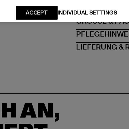
Dr.-Robert-Murjahn-S
ACCEPT
INDIVIDUAL SETTINGS
GRÖSSE 
PFLEGEHINWE
LIEFERUNG &
H AN,