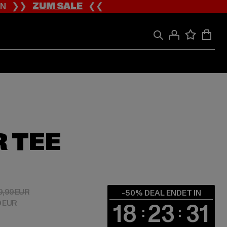
ION ❯❯
ZUM SALE
❮❮
 TEE
 10,00 EUR
Aktionspreis: 19,99 EUR
9,99 EUR
-50% DEAL ENDET IN
0 EUR
18
23
30