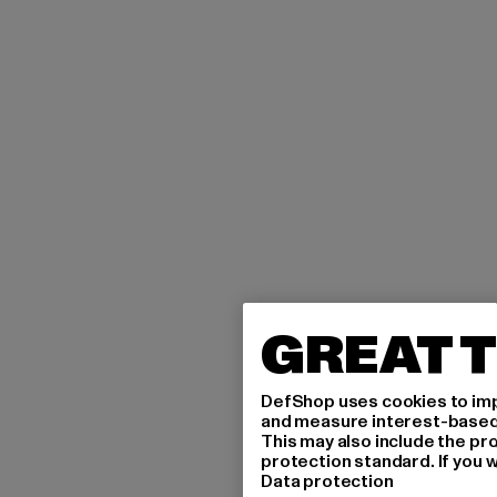
GREAT T
DefShop uses cookies to imp
and measure interest-based c
This may also include the pr
protection standard. If you w
Data protection