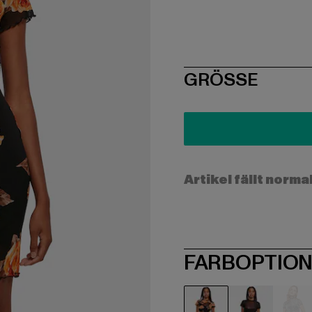
SIZE
GRÖSSE
Artikel fällt norma
FARBOPTIO