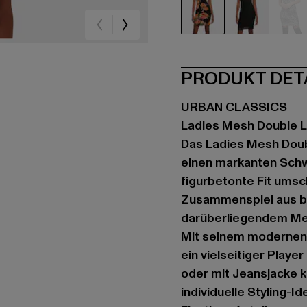
schwarz
schwarz
sc
PRODUKT DET
URBAN CLASSICS
Ladies Mesh Double 
Das Ladies Mesh Doub
einen markanten Schw
figurbetonte Fit umsc
Zusammenspiel aus bl
darüberliegendem Mes
Mit seinem modernen 
ein vielseitiger Play
oder mit Jeansjacke ko
individuelle Styling-