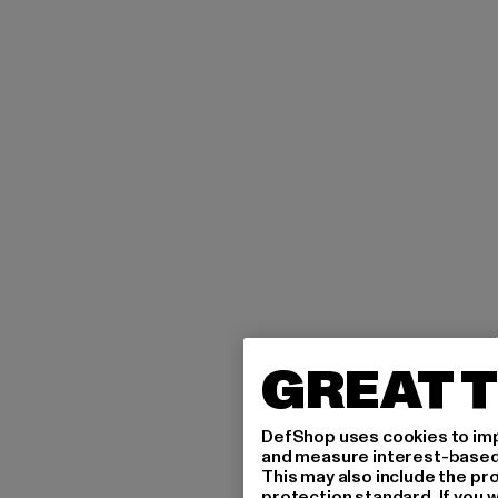
GREAT T
DefShop uses cookies to imp
and measure interest-based c
This may also include the pr
protection standard. If you w