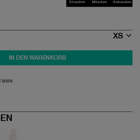
Stunden
Minuten
Sekunden
XS
IN DEN WARENKORB
l aus
NEN