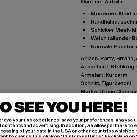
Elasthan-Anteils.
Modernes Kleid 
Rundhalsausschni
Schickes Mesh-M
Weich fallender
Normale Passfor
Anlass: Party, Strand, 
Ausschnitt: Stehkrag
Ärmelart: Kurzarm
Schnitt: Figurbetont
Marke: Urban Classic
Kat.: Bekleidung
O SEE YOU HERE!
Farbe: schwarz
Hersteller Farbe: ma
rove your use experience, save your preferences, analyse u
Materialzusammenset
ontents and advertising. In addition, we allow partners to e
ocessing of your data in the USA or other countries which do 
Art.Nr: TB5024-03837
ant to change this, click on "Custom settings". By clicking on 