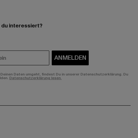
 du interessiert?
ANMELDEN
Deinen Daten umgeht, findest Du in unserer Datenschutzerklärung. Du
lden.
Datenschutzerklärung lesen.