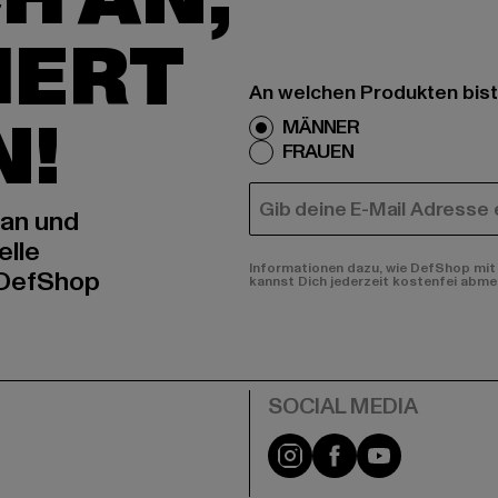
IERT
An welchen Produkten bist
N!
MÄNNER
FRAUEN
E-MAIL
 an und
elle
Informationen dazu, wie DefShop mit 
 DefShop
kannst Dich jederzeit kostenfei abme
e
Instagram
Facebook
YouTube