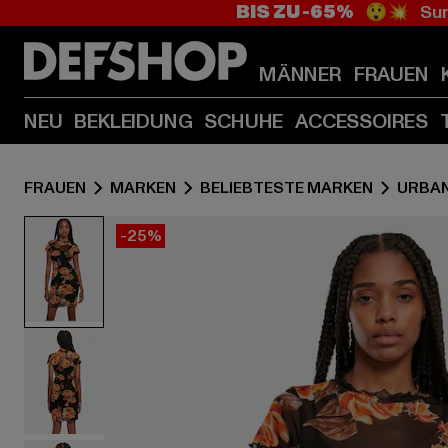
BIS ZU -65%
😲💥 Sum
MÄNNER
FRAUEN
NEU
BEKLEIDUNG
SCHUHE
ACCESSOIRES
FRAUEN
MARKEN
BELIEBTESTE MARKEN
URBAN
-25%