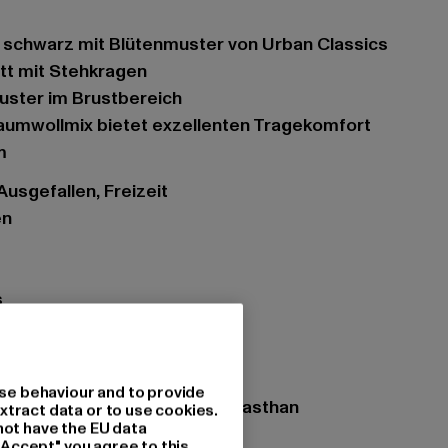
in schwarz mit Blütenmuster von Urban Classics
tt mit Stehkragen
uster im Brustbereich
 Baumwollmix bietet exzellenten Tragekomfort
m
Ausgefallen, Freizeit
en
s
ngorose
se behaviour and to provide
zung: 95% Baumwolle, 5% Elasthan
xtract data or to use cookies.
not have the EU data
"Accept" you agree to this.