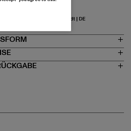
ational GmbH |
info@tbint.de
traße 7 | 64372 Ober-Ramstadt | DE
& PASSFORM
ISE
 RÜCKGABE