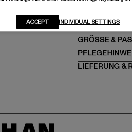
Hersteller: TB Intern
Dr.-Robert-Murjahn-S
ACCEPT
INDIVIDUAL SETTINGS
GRÖSSE 
PFLEGEHINWE
LIEFERUNG &
H AN,