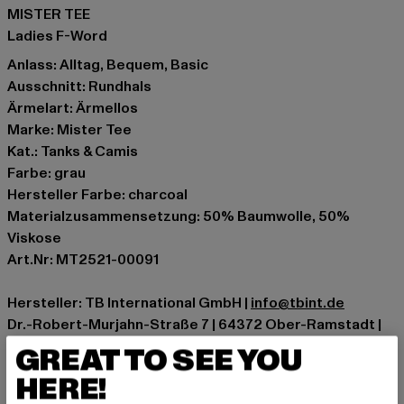
MISTER TEE
Ladies F-Word
Anlass: Alltag, Bequem, Basic
Ausschnitt: Rundhals
Ärmelart: Ärmellos
Marke: Mister Tee
Kat.: Tanks & Camis
Farbe: grau
Hersteller Farbe: charcoal
Materialzusammensetzung: 50% Baumwolle, 50%
Viskose
Art.Nr: MT2521-00091
Hersteller: TB International GmbH |
info@tbint.de
Dr.-Robert-Murjahn-Straße 7 | 64372 Ober-Ramstadt |
DE
GREAT TO SEE YOU
HERE!