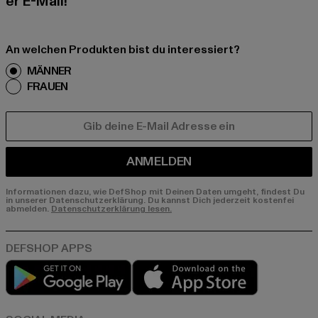
er E-Mail!
An welchen Produkten bist du interessiert?
MÄNNER
FRAUEN
E-MAIL
ANMELDEN
Informationen dazu, wie DefShop mit Deinen Daten umgeht, findest Du
in unserer Datenschutzerklärung. Du kannst Dich jederzeit kostenfei
abmelden.
Datenschutzerklärung lesen.
Play market
App store