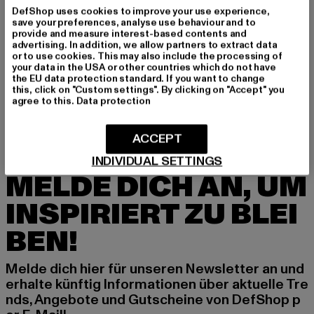
GRÖSSE & PASSFORM
DefShop uses cookies to improve your use experience,
save your preferences, analyse use behaviour and to
PFLEGEHINWEISE
provide and measure interest-based contents and
advertising. In addition, we allow partners to extract data
or to use cookies. This may also include the processing of
LIEFERUNG & RÜCKGABE
your data in the USA or other countries which do not have
the EU data protection standard. If you want to change
this, click on "Custom settings". By clicking on "Accept" you
agree to this.
Data protection
ACCEPT
INDIVIDUAL SETTINGS
MELDE DICH AN, UM
INSPIRIERT ZU BLEI
BEN!
Melde dich hier für unseren Newsletter an und
erhalte künftig Informationen über aktuelle Tre
nds, Angebote und Gutscheine von DefShop p