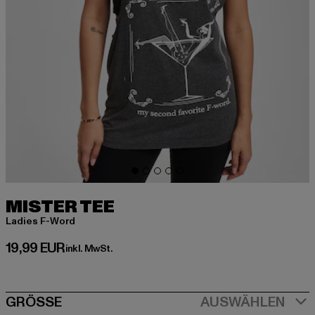
MISTER TEE
Ladies F-Word
Derzeitiger Preis: 19,99 EUR
19,99 EUR
inkl. MwSt.
SIZE
GRÖSSE
AUSWÄHLEN