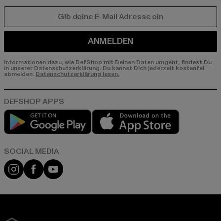
E-MAIL
ANMELDEN
Informationen dazu, wie DefShop mit Deinen Daten umgeht, findest Du
in unserer Datenschutzerklärung. Du kannst Dich jederzeit kostenfei
abmelden.
Datenschutzerklärung lesen.
Play market
App store
Instagram
Facebook
YouTube