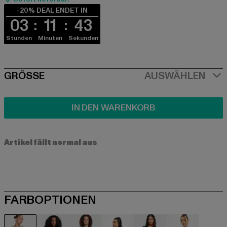
-20% DEAL ENDET IN
03
11
43
Stunden
Minuten
Sekunden
SIZE
GRÖSSE
AUSWÄHLEN
IN DEN WARENKORB
Artikel fällt normal aus
FARBOPTIONEN