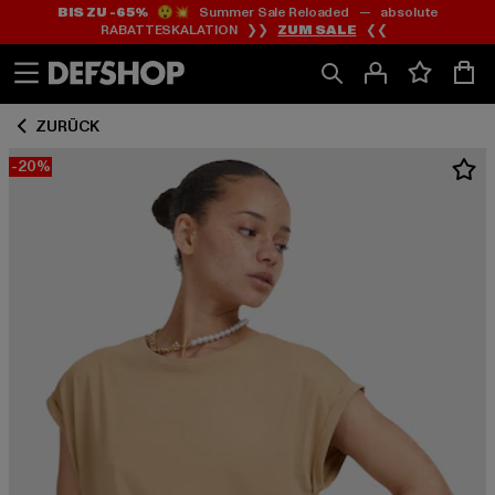
BIS ZU -65%
😲💥 Summer Sale Reloaded — absolute
Zum
Zum
RABATTESKALATION ❯❯
ZUM SALE
❮❮
Inhalt
Fußzeile
springen
springen
ZURÜCK
-20%