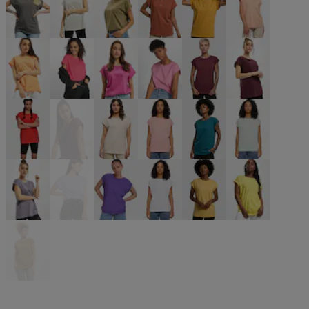
grau
grau
olive
orange
orange
orange
orange
pink
pink
pink
rot
rot
rot
rot
rosa
rosa
türkis
türkis
violet
violet
violet
weiß
gelb
gelb
gelb