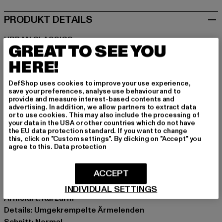
PRODUKT DETAILS
URBAN CLASSICS
GREAT TO SEE YOU
Ladies Extended Shoulder
HERE!
Das Ladies Extended Shoulder Tee von Urban Classics
kommt im cleanen Beige und ist ein solides Fundament
DefShop uses cookies to improve your use experience,
für jeden Fit. Aus 100% Baumwolle gefertigt, liefert es
save your preferences, analyse use behaviour and to
den Komfort, den du vom Block bis zur Stage brauchst.
provide and measure interest-based contents and
advertising. In addition, we allow partners to extract data
Der normale Schnitt und der klassische Rundhals
or to use cookies. This may also include the processing of
machen dieses Kurzarm-Shirt zum easy Go-To für
your data in the USA or other countries which do not have
the EU data protection standard. If you want to change
deinen Daily-Rotate. Ob unter 'nem Oversized-Hemd im
this, click on "Custom settings". By clicking on "Accept" you
Club oder Solo für den Clean-Look – mit diesem Teil
agree to this.
Data protection
setzt du dein Statement. Raw und ready.
ACCEPT
Anlass: Alltag, Bequem, Freizeit, Lässig, Casual, Basic
Ausschnitt: Rundhals
INDIVIDUAL SETTINGS
Ärmelart: Kurzarm
Details: Umgekrempelte Ärmelenden