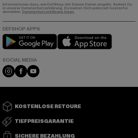
Informationen dazu, wie DefShop mit Deinen Daten umgeht, findest Du
in unserer Datenschutzerklärung. Du kannst Dich jederzeit kostenfei
abmelden.
Datenschutzerklärung lesen.
Play market
App store
Instagram
Facebook
YouTube
KOSTENLOSE RETOURE
TIEFPREISGARANTIE
SICHERE BEZAHLUNG