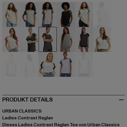
beige
beige
beige
schwarz
grau
grau
grau
grau
grau
grau
grau
weiß
weiß
weiß
weiß
weiß
weiß
PRODUKT DETAILS
URBAN CLASSICS
Ladies Contrast Raglan
Dieses Ladies Contrast Raglan Tee von Urban Classics