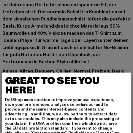
ist dein neues Go-to für einen entspannten Fit, der
trotzdem sitzt. Der normale Schnitt in Kombination mit
dem klassischen Rundhalsausschnitt liefert die perfekte
Basis. Kurze Ärmel und das leichte Material aus 60%
Baumwolle und 40% Viskose machen das T-Shirt zum
idealen Player für warme Tage oder Layern unter deiner
Lieblingsjacke. In Grau ist das hier ein echter No-Brainer
für jede Rotation. Hol dir den Cleanlook, der
Performance in Sachen Style abliefert.
Anlass: Alltag, Bequem, Chillen, Normal, Freizeit, Basic
GREAT TO SEE YOU
Ausschnitt: Rundhals
Ärmelart: Kurzarm
HERE!
Schnitt: Normal
Marke: Urban Classics
DefShop uses cookies to improve your use experience,
save your preferences, analyse use behaviour and to
Kat.: T-Shirts
provide and measure interest-based contents and
Farbe: grau
advertising. In addition, we allow partners to extract data
or to use cookies. This may also include the processing of
Hersteller Farbe: charcoal/redwine
your data in the USA or other countries which do not have
Materialzusammensetzung: 60% Baumwolle, 40%
the EU data protection standard. If you want to change