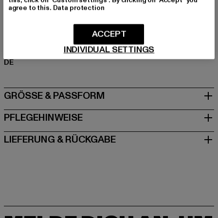
this, click on "Custom settings". By clicking on "Accept" you
Viskose
agree to this.
Data protection
Art.Nr: TB1913-02252
ACCEPT
Hersteller: TB International GmbH |
info@tbint.de
INDIVIDUAL SETTINGS
Dr.-Robert-Murjahn-Straße 7 | 64372 Ober-Ramstadt |
DE
GRÖSSE & PASSFORM
PFLEGEHINWEISE
LIEFERUNG & RÜCKGABE