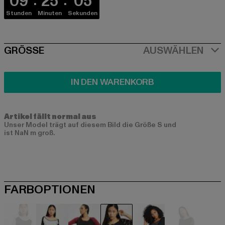
09
25
04
Stunden
Minuten
Sekunden
SIZE
GRÖSSE
AUSWÄHLEN
IN DEN WARENKORB
Artikel fällt normal aus
Unser Model trägt auf diesem Bild die Größe S und
ist NaN m groß.
FARBOPTIONEN