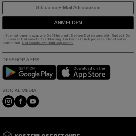
E-MAIL
ANMELDEN
Informationen dazu, wie DefShop mit Deinen Daten umgeht, findest Du
in unserer Datenschutzerklärung. Du kannst Dich jederzeit kostenfei
abmelden.
Datenschutzerklärung lesen.
Play market
App store
Instagram
Facebook
YouTube