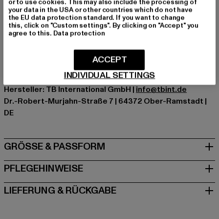
or to use cookies. This may also include the processing of
Marke: Urban Classics
your data in the USA or other countries which do not have
the EU data protection standard. If you want to change
Kat.: Longsleeves
this, click on "Custom settings". By clicking on "Accept" you
Farbe: schwarz, camouflage
agree to this.
Data protection
Hersteller Farbe: black/darkcamo
Materialzusammensetzung: 100% Baumwolle
ACCEPT
Art.Nr: TB733-01308
INDIVIDUAL SETTINGS
Hersteller: TB International GmbH |
info@tbint.de
Dr.-Robert-Murjahn-Straße 7 | 64372 Ober-Ramstadt |
DE
GRÖSSE & PASSFORM
PFLEGEHINWEISE
LIEFERUNG & RÜCKGABE