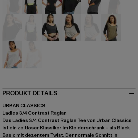
schwarz
schwarz
schwarz
schwarz
schwarz
schwarz
schwarz
schwarz
grau
grau
grau
olive
weiß
weiß
PRODUKT DETAILS
URBAN CLASSICS
Ladies 3/4 Contrast Raglan
Das Ladies 3/4 Contrast Raglan Tee von Urban Classics
ist ein zeitloser Klassiker im Kleiderschrank – als Black
Basic mit dezentem Twist. Der normale Schnitt in