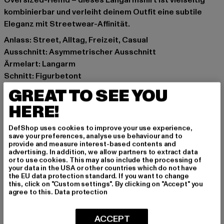
Oversized-Hemd – dieses Langarmshirt ist vielseitig
kombinierbar und verleiht deinem Outfit eine subtile
Eleganz mit Streetwear-Affinität.
Anlass: Street, Alltag, Freizeit, Casual
Ausschnitt: Asymmetrischer Ausschnitt
Ärmelart: Langarm
Schnitt: Figurbetont
Marke: Urban Classics
GREAT TO SEE YOU
Kat.: Longsleeves
HERE!
Farbe: beige
Hersteller Farbe: unionbeige
DefShop uses cookies to improve your use experience,
Materialzusammensetzung: 95% Baumwolle, 5%
save your preferences, analyse use behaviour and to
provide and measure interest-based contents and
Elasthan
advertising. In addition, we allow partners to extract data
Art.Nr: TB3212-03738
or to use cookies. This may also include the processing of
your data in the USA or other countries which do not have
the EU data protection standard. If you want to change
Hersteller: TB International GmbH |
info@tbint.de
this, click on "Custom settings". By clicking on "Accept" you
agree to this.
Data protection
Dr.-Robert-Murjahn-Straße 7 | 64372 Ober-Ramstadt |
DE
ACCEPT