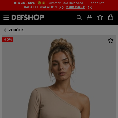
BIS ZU -65%
😲💥 Summer Sale Reloaded — absolute
Zum
Zum
RABATTESKALATION ❯❯
ZUM SALE
❮❮
Inhalt
Fußzeile
springen
springen
ZURÜCK
-60%