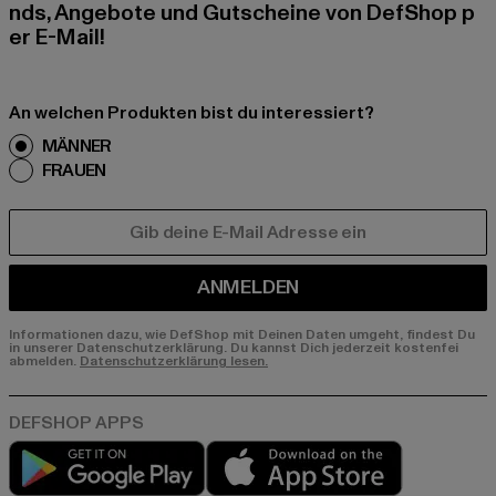
nds, Angebote und Gutscheine von DefShop p
er E-Mail!
An welchen Produkten bist du interessiert?
MÄNNER
FRAUEN
E-MAIL
ANMELDEN
Informationen dazu, wie DefShop mit Deinen Daten umgeht, findest Du
in unserer Datenschutzerklärung. Du kannst Dich jederzeit kostenfei
abmelden.
Datenschutzerklärung lesen.
Play market
App store