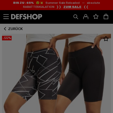
BIS ZU -65%
😲💥 Summer Sale Reloaded — absolute
Zum
Zum
RABATTESKALATION ❯❯
ZUM SALE
❮❮
Inhalt
Fußzeile
springen
springen
ZURÜCK
-55%