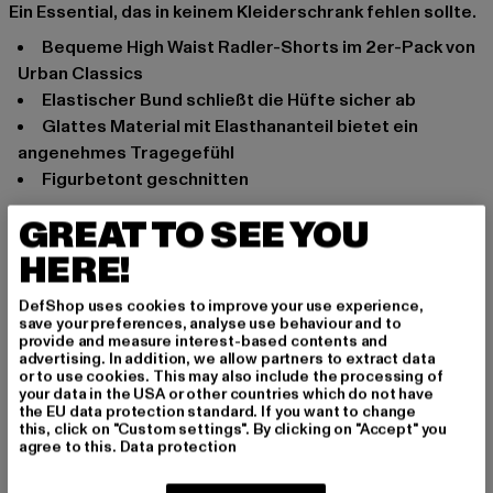
Ein Essential, das in keinem Kleiderschrank fehlen sollte.
Bequeme High Waist Radler-Shorts im 2er-Pack von
Urban Classics
Elastischer Bund schließt die Hüfte sicher ab
Glattes Material mit Elasthananteil bietet ein
angenehmes Tragegefühl
Figurbetont geschnitten
Anlass: Street, Alltag, Freizeit, Casual
GREAT TO SEE YOU
Mehrstückpackung: 2er Pack
HERE!
Marke: Urban Classics
Kat.: Shorts
DefShop uses cookies to improve your use experience,
Farbe: schwarz
save your preferences, analyse use behaviour and to
provide and measure interest-based contents and
Hersteller Farbe: geometric black+black
advertising. In addition, we allow partners to extract data
Materialzusammensetzung: 94% Polyester, 6% Elasthan
or to use cookies. This may also include the processing of
your data in the USA or other countries which do not have
Art.Nr: TB4346A-03161
the EU data protection standard. If you want to change
this, click on "Custom settings". By clicking on "Accept" you
agree to this.
Data protection
Hersteller: TB International GmbH |
info@tbint.de
Dr.-Robert-Murjahn-Straße 7 | 64372 Ober-Ramstadt |