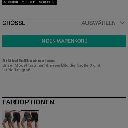
Stunden
Minuten
Sekunden
SIZE
GRÖSSE
AUSWÄHLEN
IN DEN WARENKORB
Artikel fällt normal aus
Unser Model trägt auf diesem Bild die Größe S und
ist NaN m groß.
FARBOPTIONEN