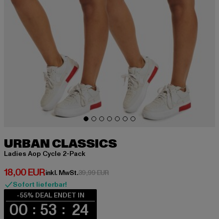
URBAN CLASSICS
Ladies Aop Cycle 2-Pack
Derzeitiger Preis: 18,00 EUR
18,00 EUR
Aktionspreis: 39,99 EUR
inkl. MwSt.
39,99 EUR
Sofort lieferbar!
-55% DEAL ENDET IN
00
53
24