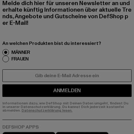
Melde dich hier für unseren Newsletter an und
erhalte künftig Informationen über aktuelle Tre
nds, Angebote und Gutscheine von DefShop p
er E-Mail!
An welchen Produkten bist du interessiert?
MÄNNER
FRAUEN
E-MAIL
ANMELDEN
Informationen dazu, wie DefShop mit Deinen Daten umgeht, findest Du
in unserer Datenschutzerklärung. Du kannst Dich jederzeit kostenfei
abmelden.
Datenschutzerklärung lesen.