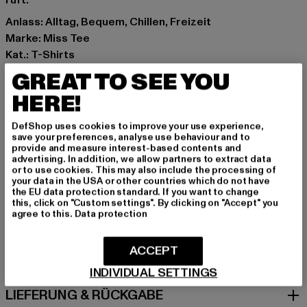
ruft.
Anlass: Alltag, Bequem, Chillen, Freizeit
Marke: Miss Tee
Kat.: T-Shirts
Farbe: weiß
GREAT TO SEE YOU
Hersteller Farbe: white
HERE!
Materialzusammensetzung: 100% Baumwolle
Art.Nr: MST324-00220
DefShop uses cookies to improve your use experience,
save your preferences, analyse use behaviour and to
provide and measure interest-based contents and
Hersteller: TB International GmbH |
info@tbint.de
advertising. In addition, we allow partners to extract data
Dr.-Robert-Murjahn-Straße 7 | 64372 Ober-Ramstadt |
or to use cookies. This may also include the processing of
your data in the USA or other countries which do not have
DE
the EU data protection standard. If you want to change
this, click on "Custom settings". By clicking on "Accept" you
agree to this.
Data protection
GRÖSSE & PASSFORM
ACCEPT
PFLEGEHINWEISE
INDIVIDUAL SETTINGS
LIEFERUNG & RÜCKGABE