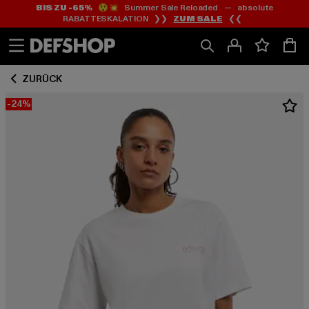
BIS ZU -65%
😲💥 Summer Sale Reloaded — absolute
Zum
Zum
RABATTESKALATION ❯❯
ZUM SALE
❮❮
Inhalt
Fußzeile
springen
springen
ZURÜCK
-24%