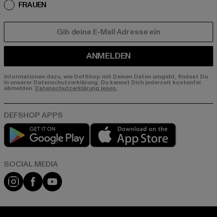
FRAUEN
E-MAIL
ANMELDEN
Informationen dazu, wie DefShop mit Deinen Daten umgeht, findest Du
in unserer Datenschutzerklärung. Du kannst Dich jederzeit kostenfei
abmelden.
Datenschutzerklärung lesen.
Play market
App store
Instagram
Facebook
YouTube