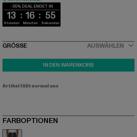
-35% DEAL ENDET IN
13
16
55
Stunden
Minuten
Sekunden
SIZE
GRÖSSE
AUSWÄHLEN
IN DEN WARENKORB
Artikel fällt normal aus
FARBOPTIONEN