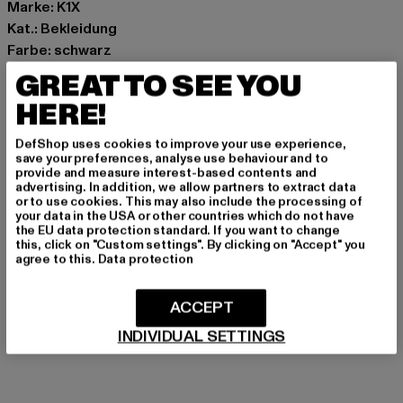
Marke: K1X
Kat.: Bekleidung
Farbe: schwarz
Hersteller Farbe: black
GREAT TO SEE YOU
Materialzusammensetzung: 100% Polyester
HERE!
Art.Nr: 60130001-00007
DefShop uses cookies to improve your use experience,
Hersteller: Urban Styles Agency GmbH & Co. KG |
save your preferences, analyse use behaviour and to
provide and measure interest-based contents and
agentur@urbanstylesagency.com
advertising. In addition, we allow partners to extract data
Schanzenstraße 41 | 51063 Köln | DE
or to use cookies. This may also include the processing of
your data in the USA or other countries which do not have
the EU data protection standard. If you want to change
this, click on "Custom settings". By clicking on "Accept" you
agree to this.
Data protection
GRÖSSE & PASSFORM
PFLEGEHINWEISE
ACCEPT
INDIVIDUAL SETTINGS
LIEFERUNG & RÜCKGABE