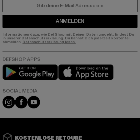
E-MAIL
ANMELDEN
Informationen dazu, wie DefShop mit Deinen Daten umgeht, findest Du
in unserer Datenschutzerklärung. Du kannst Dich jederzeit kostenfei
abmelden.
Datenschutzerklärung lesen.
Play market
App store
Instagram
Facebook
YouTube
KOSTENLOSE RETOURE