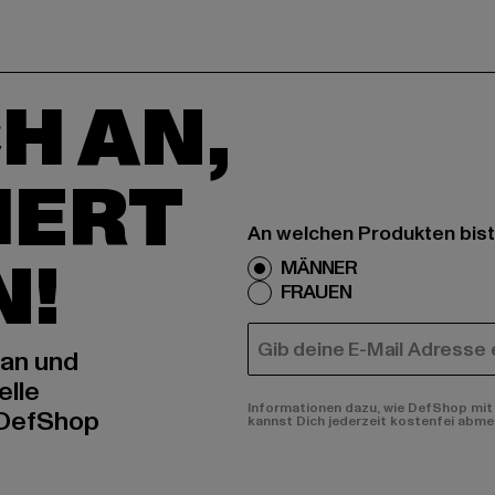
H AN,
IERT
An welchen Produkten bist
N!
MÄNNER
FRAUEN
E-MAIL
 an und
elle
Informationen dazu, wie DefShop mit 
 DefShop
kannst Dich jederzeit kostenfei abme