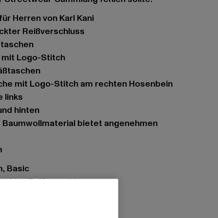
für Herren von Karl Kani
eckter Reißverschluss
ubtaschen
 mit Logo-Stitch
äßtaschen
sche mit Logo-Stitch am rechten Hosenbein
 links
und hinten
m
m, Basic
deckter Reißverschluss