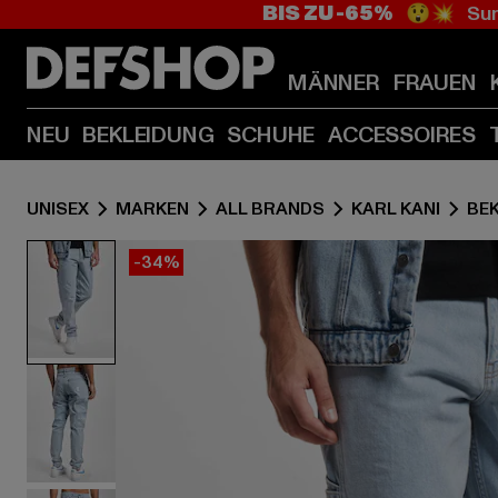
BIS ZU -65%
😲💥 Sum
MÄNNER
FRAUEN
NEU
BEKLEIDUNG
SCHUHE
ACCESSOIRES
UNISEX
MARKEN
ALL BRANDS
KARL KANI
BE
-34%