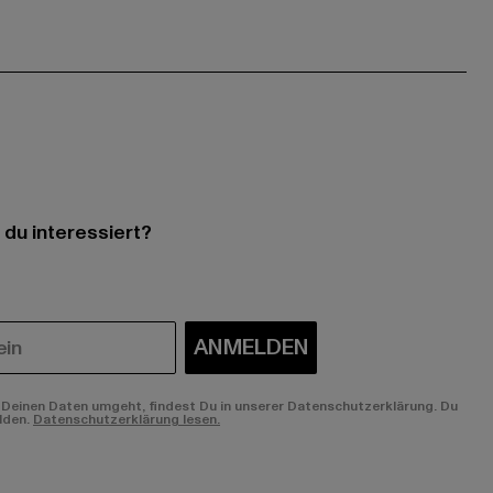
 du interessiert?
ANMELDEN
Deinen Daten umgeht, findest Du in unserer Datenschutzerklärung. Du
lden.
Datenschutzerklärung lesen.