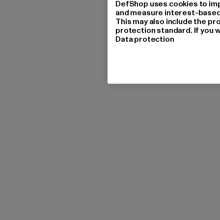
DefShop uses cookies to imp
and measure interest-based c
This may also include the pr
protection standard. If you w
Data protection