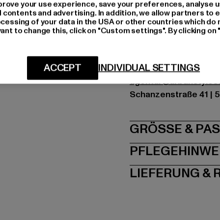
Farbe: blau
rove your use experience, save your preferences, analyse u
ontents and advertising. In addition, we allow partners to e
Hersteller Farbe: light
ocessing of your data in the USA or other countries which do 
Materialzusammense
ant to change this, click on "Custom settings". By clicking on 
Art.Nr: 6000485-0185
ACCEPT
INDIVIDUAL SETTINGS
Hersteller: Urban Sty
agentur@urbanstyle
Schanzenstraße 41 | 5
GRÖSSE 
PFLEGEHINWE
LIEFERUNG &