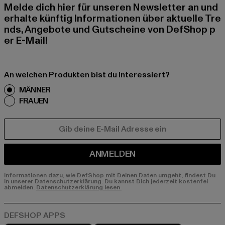
Melde dich hier für unseren Newsletter an und
erhalte künftig Informationen über aktuelle Tre
nds, Angebote und Gutscheine von DefShop p
er E-Mail!
An welchen Produkten bist du interessiert?
MÄNNER
FRAUEN
E-MAIL
ANMELDEN
Informationen dazu, wie DefShop mit Deinen Daten umgeht, findest Du
in unserer Datenschutzerklärung. Du kannst Dich jederzeit kostenfei
abmelden.
Datenschutzerklärung lesen.