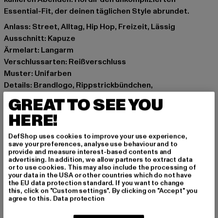
Essential-Fit, der deinen täglichen Style abrundet.
Anlass: Street, Alltag, Hip Hop, Freizeit, Lässig
Ausschnitt: Kapuze
Ärmelart: Langarm
Verschlussarten: Reißverschluss
Muster: Unifarben
Details: Brandlogo, Rippstrickbündchen,
Einschubtaschen, Logo-Stitch
GREAT TO SEE YOU
Schnitt: Oversize
HERE!
Marke: Karl Kani
Kat.: Sweat & Fleece - Hoodies Zipthrough
DefShop uses cookies to improve your use experience,
Farbe: blau
save your preferences, analyse use behaviour and to
provide and measure interest-based contents and
Hersteller Farbe: dark blue
advertising. In addition, we allow partners to extract data
Materialzusammensetzung: 100% Baumwolle
or to use cookies. This may also include the processing of
your data in the USA or other countries which do not have
Art.Nr: 6021766-00197
the EU data protection standard. If you want to change
this, click on "Custom settings". By clicking on "Accept" you
agree to this.
Data protection
Hersteller: Urban Styles Agency GmbH & Co. KG |
agentur@urbanstylesagency.com