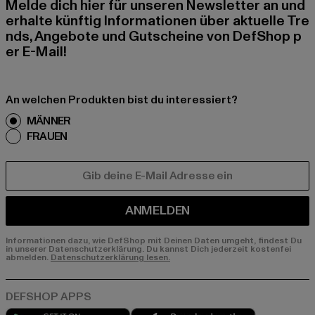
Melde dich hier für unseren Newsletter an und
erhalte künftig Informationen über aktuelle Tre
nds, Angebote und Gutscheine von DefShop p
er E-Mail!
An welchen Produkten bist du interessiert?
MÄNNER
FRAUEN
E-MAIL
ANMELDEN
Informationen dazu, wie DefShop mit Deinen Daten umgeht, findest Du
in unserer Datenschutzerklärung. Du kannst Dich jederzeit kostenfei
abmelden.
Datenschutzerklärung lesen.