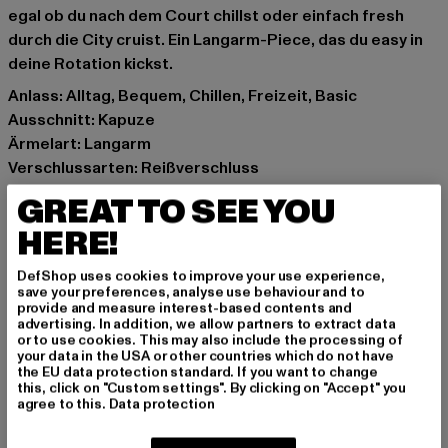
egal ob du nach dem Court chillst oder einfach fresh
durch die City cruist. Ein Langarm-Piece, das du easy in
deine Rotation kickst.
Anlass: Alltag, Bequem, Chillen, Freizeit, Basic
Ausschnitt: Kapuze
Ärmelart: Langarm
Verschlussarten: Reißverschluss
Schnitt: Normal
GREAT TO SEE YOU
Marke: Karl Kani
HERE!
Kat.: Sweat & Fleece - Hoodies Zipthrough
Farbe: weiß
DefShop uses cookies to improve your use experience,
Hersteller Farbe: off white
save your preferences, analyse use behaviour and to
provide and measure interest-based contents and
Materialzusammensetzung: 80% Baumwolle, 20%
advertising. In addition, we allow partners to extract data
Polyester
or to use cookies. This may also include the processing of
your data in the USA or other countries which do not have
Art.Nr: 6022150-04359
the EU data protection standard. If you want to change
this, click on "Custom settings". By clicking on "Accept" you
agree to this.
Data protection
Hersteller: Urban Styles Agency GmbH & Co. KG |
agentur@urbanstylesagency.com