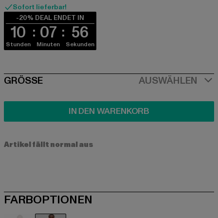
Sofort lieferbar!
-20% DEAL ENDET IN
10
07
55
Stunden
Minuten
Sekunden
SIZE
GRÖSSE
AUSWÄHLEN
IN DEN WARENKORB
Artikel fällt normal aus
FARBOPTIONEN