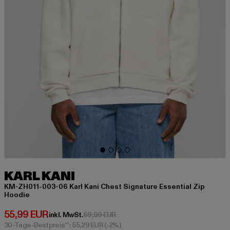
KARL KANI
KM-ZH011-003-06 Karl Kani Chest Signature Essential Zip
Hoodie
Derzeitiger Preis: 55,99 EUR
55,99 EUR
Aktionspreis: 69,99 EUR
inkl. MwSt.
69,99 EUR
30-Tage-Bestpreis**: 55,29 EUR
(-2%)