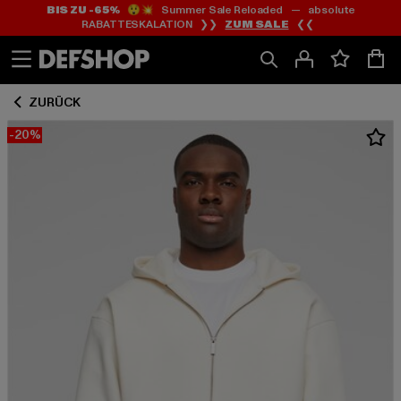
BIS ZU -65%
😲💥 Summer Sale Reloaded — absolute
Zum
Zum
RABATTESKALATION ❯❯
ZUM SALE
❮❮
Inhalt
Fußzeile
springen
springen
ZURÜCK
-20%