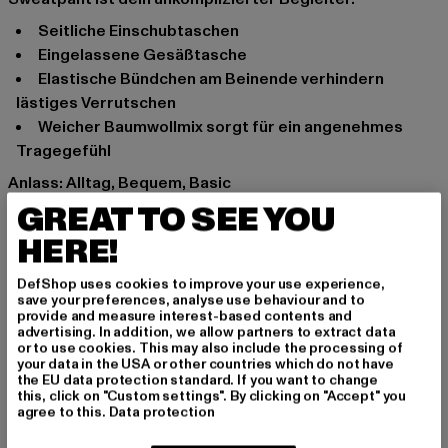
Seitliche Einschubtaschen
Eingelassene Gesäßtasche
Elastische Bündchen am Beinende verhindern
lästiges Verrutschen
Weicher Baumwollmix sorgt für ein angenehmes
Tragegefühl
Anlass: Alltag, Bequem, Basic
Verschlussarten: Kordelzug
GREAT TO SEE YOU
Marke: Karl Kani
HERE!
Kat.: Trousers - Sweat
Farbe: braun
DefShop uses cookies to improve your use experience,
save your preferences, analyse use behaviour and to
Hersteller Farbe: ocher
provide and measure interest-based contents and
Materialzusammensetzung: 80% Baumwolle, 20%
advertising. In addition, we allow partners to extract data
or to use cookies. This may also include the processing of
Polyester
your data in the USA or other countries which do not have
Art.Nr: 6006729-03137
the EU data protection standard. If you want to change
this, click on "Custom settings". By clicking on "Accept" you
agree to this.
Data protection
Hersteller: Urban Styles Agency GmbH & Co. KG |
agentur@urbanstylesagency.com