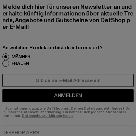
Melde dich hier für unseren Newsletter an und
erhalte künftig Informationen über aktuelle Tre
nds, Angebote und Gutscheine von DefShop p
er E-Mail!
An welchen Produkten bist du interessiert?
MÄNNER
FRAUEN
E-MAIL
ANMELDEN
Informationen dazu, wie DefShop mit Deinen Daten umgeht, findest Du
in unserer Datenschutzerklärung. Du kannst Dich jederzeit kostenfei
abmelden.
Datenschutzerklärung lesen.