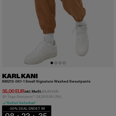
KARL KANI
KM213-061-1 Small Signature Washed Sweatpants
Derzeitiger Preis: 35,00 EUR
35,00 EUR
Aktionspreis: 69,99 EUR
inkl. MwSt.
69,99 EUR
30-Tage-Bestpreis**: 34,30 EUR
(-2%)
Sofort lieferbar!
-50% DEAL ENDET IN