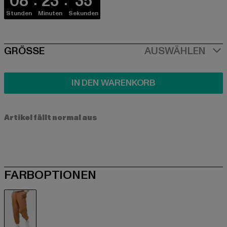
08
23
35
Stunden
Minuten
Sekunden
SIZE
GRÖSSE
AUSWÄHLEN
IN DEN WARENKORB
Artikel fällt normal aus
FARBOPTIONEN