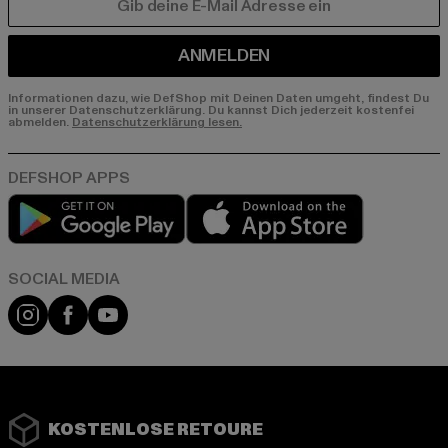
E-MAIL
ANMELDEN
Informationen dazu, wie DefShop mit Deinen Daten umgeht, findest Du
in unserer Datenschutzerklärung. Du kannst Dich jederzeit kostenfei
abmelden.
Datenschutzerklärung lesen.
Play market
App store
Instagram
Facebook
YouTube
KOSTENLOSE RETOURE