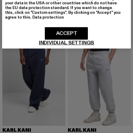
Small Signature Essential Oversized
your data in the USA or other countries which do not have
KARL KANI
the EU data protection standard. If you want to change
Derzeitiger Preis: 36,99 EUR
Aktionspreis:
36,99 EUR
49,99 EUR
Small Signature Essential OS Sweatpants
this, click on "Custom settings". By clicking on "Accept" you
Derzeitiger Preis: 43,99 EUR
Aktionspreis: 49,99 EUR
43,99 EUR
49,99 EUR
agree to this.
Data protection
ACCEPT
-13%
-18%
INDIVIDUAL SETTINGS
KARL KANI
KARL KANI