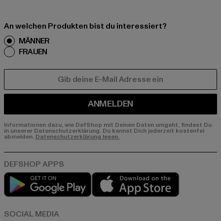
An welchen Produkten bist du interessiert?
MÄNNER
FRAUEN
E-MAIL
ANMELDEN
Informationen dazu, wie DefShop mit Deinen Daten umgeht, findest Du
in unserer Datenschutzerklärung. Du kannst Dich jederzeit kostenfei
abmelden.
Datenschutzerklärung lesen.
Play market
App store