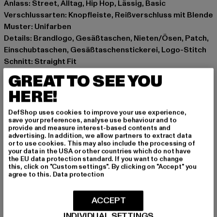
Anlass: Street, Alltag, Hip Hop, Lässig, Basic
Verschlussarten: Knopfleiste, Reißverschluss mit Blende
Muster: Unifarben
Details: Brandlogo, Gesäßtaschen, Nieten/Ösen, Patch,
Einschubtaschen, Gesäßtaschenstickerei, Logo-Stitch
Schnitt: Straight Fit
Marke: Karl Kani
GREAT TO SEE YOU
Kat.: 5 Pocket
HERE!
Farbe: beige
Hersteller Farbe: sand
DefShop uses cookies to improve your use experience,
Materialzusammensetzung: 100% Baumwolle
save your preferences, analyse use behaviour and to
provide and measure interest-based contents and
Art.Nr: 6002522-00208
advertising. In addition, we allow partners to extract data
or to use cookies. This may also include the processing of
your data in the USA or other countries which do not have
Hersteller: Urban Styles Agency GmbH & Co. KG |
the EU data protection standard. If you want to change
agentur@urbanstylesagency.com
this, click on "Custom settings". By clicking on "Accept" you
agree to this.
Data protection
Schanzenstraße 41 | 51063 Köln | DE
ACCEPT
GRÖSSE & PASSFORM
INDIVIDUAL SETTINGS