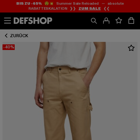
BIS ZU -65%
😲💥 Summer Sale Reloaded — absolute
Zum
Zum
RABATTESKALATION ❯❯
ZUM SALE
❮❮
Inhalt
Fußzeile
springen
springen
ZURÜCK
-40%