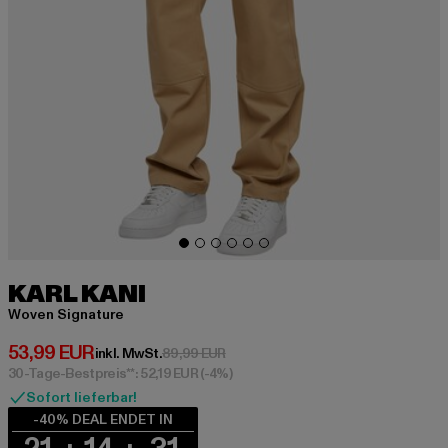
KARL KANI
Woven Signature
Derzeitiger Preis: 53,99 EUR
53,99 EUR
Aktionspreis: 89,99 EUR
inkl. MwSt.
89,99 EUR
30-Tage-Bestpreis**: 52,19 EUR
(-4%)
Sofort lieferbar!
-40% DEAL ENDET IN