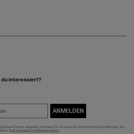
 du interessiert?
ANMELDEN
Deinen Daten umgeht, findest Du in unserer Datenschutzerklärung. Du
lden.
Datenschutzerklärung lesen.