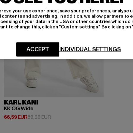
rove your use experience, save your preferences, analyse u
ontents and advertising. In addition, we allow partners to e
ocessing of your data in the USA or other countries which do 
ant to change this, click on "Custom settings". By clicking on 
ACCEPT
INDIVIDUAL SETTINGS
KARL KANI
KK OG Wide
Derzeitiger Preis: 66,59 EUR
Aktionspreis: 89,99 EUR
66,59 EUR
89,99 EUR