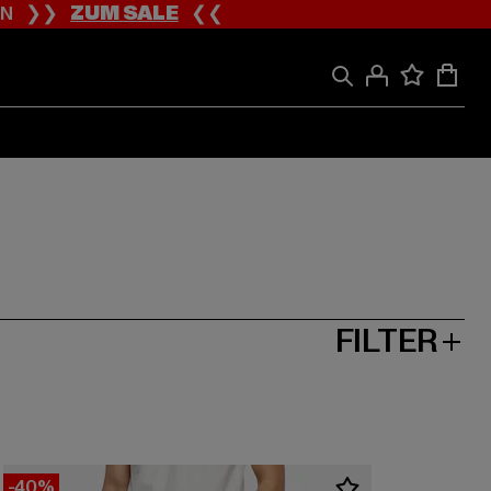
ION ❯❯
ZUM SALE
❮❮
FILTER
-40%