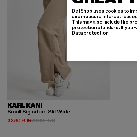
DefShop uses cookies to imp
and measure interest-based c
This may also include the pr
protection standard. If you w
Data protection
KARL KANI
Small Signature Slit Wide
Derzeitiger Preis: 32,80 EUR
Aktionspreis: 79,99 EUR
32,80 EUR
79,99 EUR