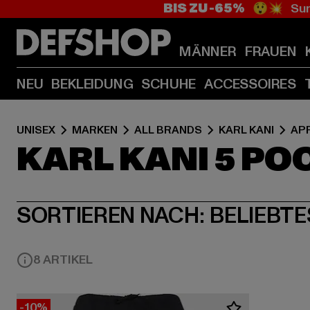
BIS ZU -65%
😲💥 Sum
MÄNNER
FRAUEN
NEU
BEKLEIDUNG
SCHUHE
ACCESSOIRES
UNISEX
MARKEN
ALL BRANDS
KARL KANI
AP
KARL KANI 5 PO
SORTIEREN NACH:
BELIEBTE
8 ARTIKEL
-10%