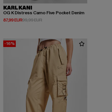
KARL KANI
OG K Distress Camo Five Pocket Denim
Derzeitiger Preis: 87,99 EUR
Aktionspreis: 99,99 EUR
87,99 EUR
99,99 EUR
-16%