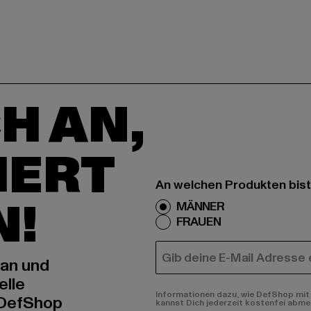
H AN,
IERT
An welchen Produkten bist
N!
MÄNNER
FRAUEN
E-MAIL
 an und
elle
Informationen dazu, wie DefShop mit 
 DefShop
kannst Dich jederzeit kostenfei abme