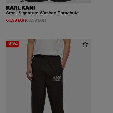
KARL KANI
Small Signature Washed Parachute
Derzeitiger Preis: 80,99 EUR
Aktionspreis: 89,99 EUR
80,99 EUR
89,99 EUR
-40%