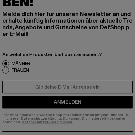
BEN!
Melde dich hier für unseren Newsletter an und
erhalte künftig Informationen über aktuelle Tre
nds, Angebote und Gutscheine von DefShop p
er E-Mail!
An welchen Produkten bist du interessiert?
MÄNNER
FRAUEN
E-MAIL
ANMELDEN
Informationen dazu, wie DefShop mit Deinen Daten umgeht, findest Du
in unserer Datenschutzerklärung. Du kannst Dich jederzeit kostenfei
abmelden.
Datenschutzerklärung lesen.