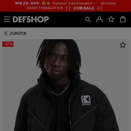
BIS ZU -65%
😲💥 Summer Sale Reloaded — absolute
Zum
Zum
RABATTESKALATION ❯❯
ZUM SALE
❮❮
Inhalt
Fußzeile
springen
springen
ZURÜCK
-47%