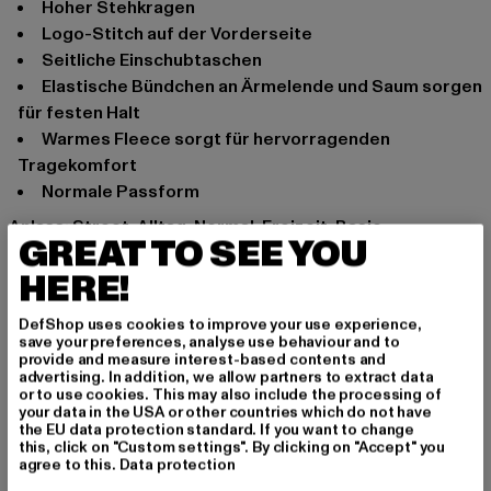
Hoher Stehkragen
Logo-Stitch auf der Vorderseite
Seitliche Einschubtaschen
Elastische Bündchen an Ärmelende und Saum sorgen
für festen Halt
Warmes Fleece sorgt für hervorragenden
Tragekomfort
Normale Passform
Anlass: Street, Alltag, Normal, Freizeit, Basic
GREAT TO SEE YOU
Verschlussarten: Reißverschluss
HERE!
Marke: Karl Kani
Kat.: Down Jackets
DefShop uses cookies to improve your use experience,
Farbe: schwarz
save your preferences, analyse use behaviour and to
Hersteller Farbe: black
provide and measure interest-based contents and
advertising. In addition, we allow partners to extract data
Materialzusammensetzung: 100% Polyamid, 100%
or to use cookies. This may also include the processing of
Polyester
your data in the USA or other countries which do not have
the EU data protection standard. If you want to change
Art.Nr: 6071726-00007
this, click on "Custom settings". By clicking on "Accept" you
agree to this.
Data protection
Hersteller: Urban Styles Agency GmbH & Co. KG |