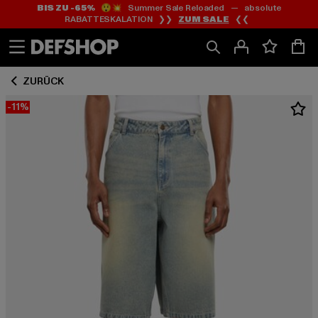
BIS ZU -65%
😲💥 Summer Sale Reloaded — absolute
Zum
Zum
RABATTESKALATION ❯❯
ZUM SALE
❮❮
Inhalt
Fußzeile
springen
springen
ZURÜCK
-11%