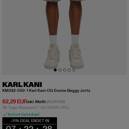
KARL KANI
KM242-050-1 Karl Kani OG Denim Baggy Jorts
Derzeitiger Preis: 62,29 EUR
62,29 EUR
Aktionspreis: 69,99 EUR
inkl. MwSt.
69,99 EUR
30-Tage-Bestpreis**: 58,79 EUR
(-6%)
Sofort lieferbar!
-11% DEAL ENDET IN