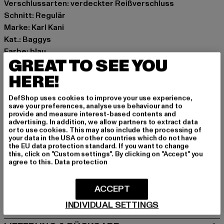
Verschlussarten: verdeckter Reißverschluss
Schnitt: Regulär
Marke: Karl Kani
Kat.: Baggys
Farbe: blau
GREAT TO SEE YOU
Hersteller Farbe: bleached blue
Materialzusammensetzung: 48% Baumwolle, 31%
HERE!
Viskose, 11% Polyester, 4% Polyamid
DefShop uses cookies to improve your use experience,
Art.Nr: 60100001-00831
save your preferences, analyse use behaviour and to
provide and measure interest-based contents and
advertising. In addition, we allow partners to extract data
Hersteller: Urban Styles Agency GmbH & Co. KG |
or to use cookies. This may also include the processing of
agentur@urbanstylesagency.com
your data in the USA or other countries which do not have
the EU data protection standard. If you want to change
Schanzenstraße 41 | 51063 Köln | DE
this, click on "Custom settings". By clicking on "Accept" you
agree to this.
Data protection
GRÖSSE & PASSFORM
ACCEPT
PFLEGEHINWEISE
INDIVIDUAL SETTINGS