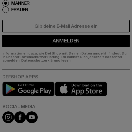
MÄNNER
FRAUEN
E-MAIL
ANMELDEN
Informationen dazu, wie DefShop mit Deinen Daten umgeht, findest Du
in unserer Datenschutzerklärung. Du kannst Dich jederzeit kostenfei
abmelden.
Datenschutzerklärung lesen.
Play market
App store
Instagram
Facebook
YouTube