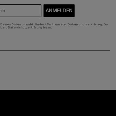
ANMELDEN
Deinen Daten umgeht, findest Du in unserer Datenschutzerklärung. Du
lden.
Datenschutzerklärung lesen.