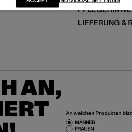
ACCEPT
INDIVIDUAL SETTINGS
PFLEGEHINWE
LIEFERUNG &
H AN,
IERT
An welchen Produkten bist
N!
MÄNNER
FRAUEN