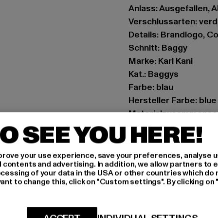
Anlass: Ausgefallen, A
Verschlussarten: ver
Details: Brandlogo, 
Schnitt: Baggy
Marke: Karl Kani
Kat.: Baggys
Farbe: blau
Hersteller Farbe: blue
Materialzusammense
O SEE YOU HERE!
Art.Nr: 60000088-00
Hersteller: Urban Sty
rove your use experience, save your preferences, analyse u
ontents and advertising. In addition, we allow partners to e
agentur@urbanstyle
ocessing of your data in the USA or other countries which do 
Schanzenstraße 41 | 5
ant to change this, click on "Custom settings". By clicking on 
GRÖSSE 