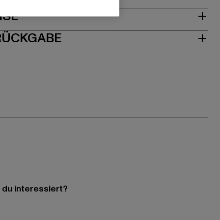
ISE
 RÜCKGABE
 du interessiert?