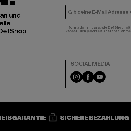
E-MAIL
 an und
elle
Informationen dazu, wie DefShop mit 
 DefShop
kannst Dich jederzeit kostenfei abme
e
Instagram
Facebook
YouTube
REISGARANTIE
SICHERE BEZAHLUNG