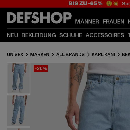
BIS ZU -65%
😲💥 Sum
MÄNNER
FRAUEN
NEU
BEKLEIDUNG
SCHUHE
ACCESSOIRES
UNISEX
MARKEN
ALL BRANDS
KARL KANI
BE
-20%