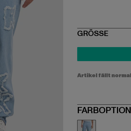
SIZE
GRÖSSE
Artikel fällt norma
FARBOPTIO