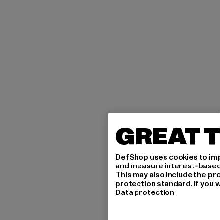
GREAT T
DefShop uses cookies to imp
and measure interest-based c
This may also include the pr
protection standard. If you w
Data protection