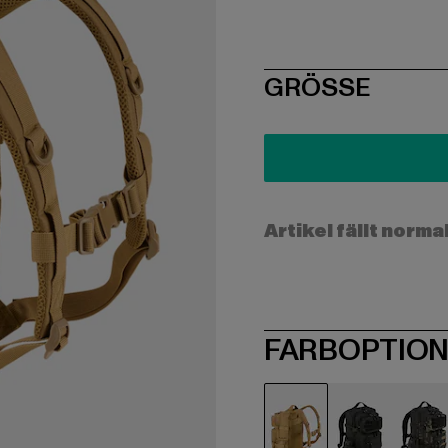
SIZE
GRÖSSE
Artikel fällt norma
FARBOPTIO