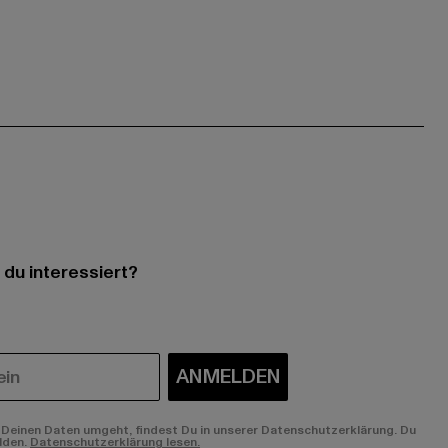
 du interessiert?
ANMELDEN
Deinen Daten umgeht, findest Du in unserer Datenschutzerklärung. Du
lden.
Datenschutzerklärung lesen.