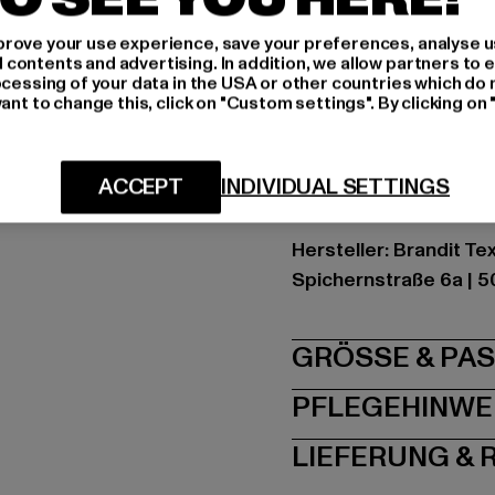
Marke: Brandit
rove your use experience, save your preferences, analyse u
Kat.: Bags & Luggage
ontents and advertising. In addition, we allow partners to e
Farbe: beige
ocessing of your data in the USA or other countries which do 
ant to change this, click on "Custom settings". By clicking on 
Hersteller Farbe: cam
Materialzusammenset
Acetat, 20% Trivinyl
ACCEPT
INDIVIDUAL SETTINGS
Art.Nr: BD6022-0080
Hersteller: Brandit Te
Spichernstraße 6a | 5
GRÖSSE 
PFLEGEHINWE
LIEFERUNG &