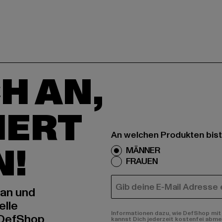
H AN,
IERT
An welchen Produkten bist
N!
MÄNNER
FRAUEN
E-MAIL
 an und
elle
Informationen dazu, wie DefShop mit 
 DefShop
kannst Dich jederzeit kostenfei abme