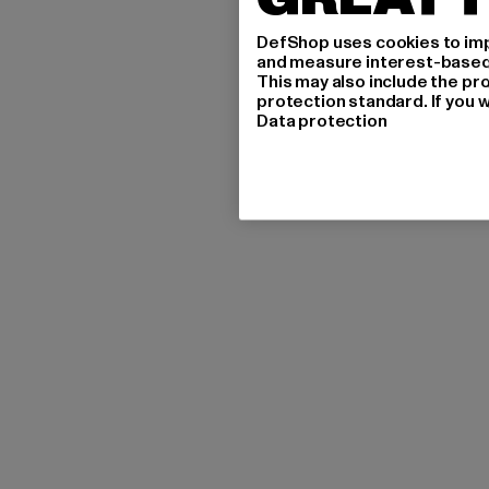
DefShop uses cookies to imp
and measure interest-based c
This may also include the pr
protection standard. If you w
Data protection