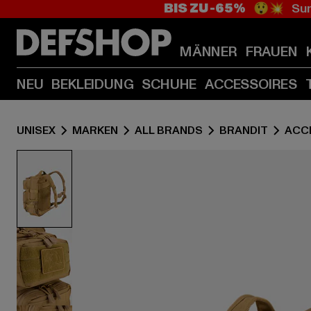
BIS ZU -65%
😲💥 Sum
MÄNNER
FRAUEN
NEU
BEKLEIDUNG
SCHUHE
ACCESSOIRES
UNISEX
MARKEN
ALL BRANDS
BRANDIT
ACC