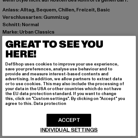
wenn Style nicht auf Kosten des Komforts gehen darf.
Anlass: Alltag, Bequem, Chillen, Freizeit, Basic
Verschlussarten: Gummizug
Schnitt: Normal
Marke: Urban Classics
Kat.: Trousers - Sweat
GREAT TO SEE YOU
Farbe: schwarz
HERE!
Hersteller Farbe: black
Materialzusammensetzung: 100% Baumwolle
DefShop uses cookies to improve your use experience,
Art.Nr: UCK7282-00007
save your preferences, analyse use behaviour and to
provide and measure interest-based contents and
advertising. In addition, we allow partners to extract data
Hersteller: TB International GmbH |
info@tbint.de
or to use cookies. This may also include the processing of
your data in the USA or other countries which do not have
Dr.-Robert-Murjahn-Straße 7 | 64372 Ober-Ramstadt |
the EU data protection standard. If you want to change
DE
this, click on "Custom settings". By clicking on "Accept" you
agree to this.
Data protection
GRÖSSE & PASSFORM
ACCEPT
INDIVIDUAL SETTINGS
PFLEGEHINWEISE