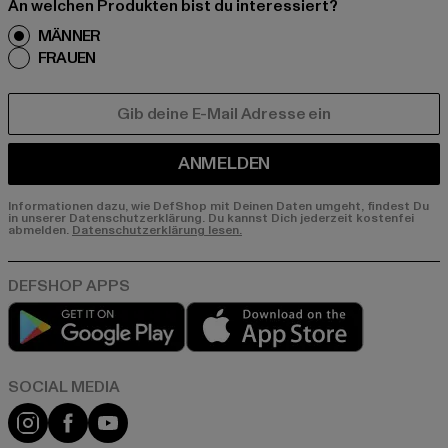
An welchen Produkten bist du interessiert?
MÄNNER
FRAUEN
E-MAIL
ANMELDEN
Informationen dazu, wie DefShop mit Deinen Daten umgeht, findest Du
in unserer Datenschutzerklärung. Du kannst Dich jederzeit kostenfei
abmelden.
Datenschutzerklärung lesen.
Play market
App store
Instagram
Facebook
YouTube