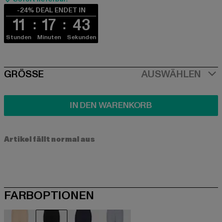
-24% DEAL ENDET IN
11
17
43
Stunden
Minuten
Sekunden
SIZE
GRÖSSE
AUSWÄHLEN
IN DEN WARENKORB
Artikel fällt normal aus
FARBOPTIONEN