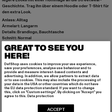
legere Looks mit einer Hommage an die Streetwear-
Geschichte. Trag ihn über einem Hoodie oder T-Shirt für
den extra Look.
Anlass: Alltag
Ärmelart: Langarm
Details: Brandlogo, Bauchtasche
Schnitt: Normal
Marke: Karl Kani
GREAT TO SEE YOU
Kat.: Windbreaker
HERE!
Farbe: schwarz, weiß, olive
Hersteller Farbe: olive/blk/wht
DefShop uses cookies to improve your use experience,
Materialzusammensetzung: 100% Polyamid, 100%
save your preferences, analyse use behaviour and to
provide and measure interest-based contents and
Polyester
advertising. In addition, we allow partners to extract data
Art.Nr: 6084161-01383
or to use cookies. This may also include the processing of
your data in the USA or other countries which do not have
the EU data protection standard. If you want to change
Hersteller: Urban Styles Agency GmbH & Co. KG |
this, click on "Custom settings". By clicking on "Accept" you
agree to this.
Data protection
agentur@urbanstylesagency.com
Schanzenstraße 41 | 51063 Köln | DE
ACCEPT