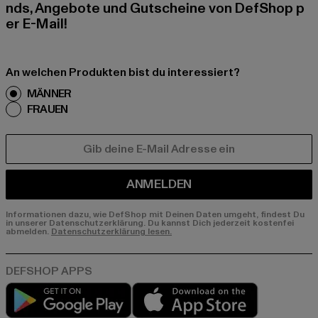
nds, Angebote und Gutscheine von DefShop p
er E-Mail!
An welchen Produkten bist du interessiert?
MÄNNER
FRAUEN
E-MAIL
ANMELDEN
Informationen dazu, wie DefShop mit Deinen Daten umgeht, findest Du
in unserer Datenschutzerklärung. Du kannst Dich jederzeit kostenfei
abmelden.
Datenschutzerklärung lesen.
Play market
App store