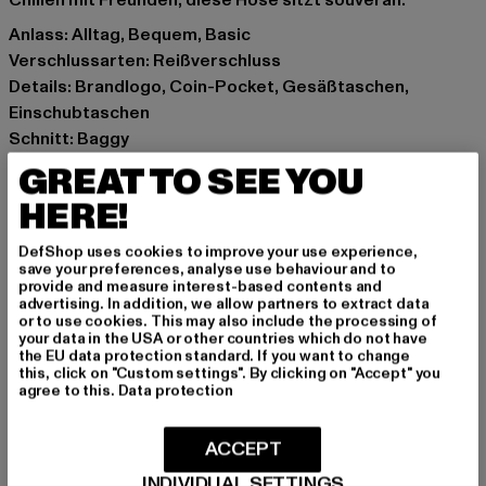
Chillen mit Freunden, diese Hose sitzt souverän.
Anlass: Alltag, Bequem, Basic
Verschlussarten: Reißverschluss
Details: Brandlogo, Coin-Pocket, Gesäßtaschen,
Einschubtaschen
Schnitt: Baggy
Marke: Karl Kani
GREAT TO SEE YOU
Kat.: Baggys
HERE!
Farbe: beige
Hersteller Farbe: sand
DefShop uses cookies to improve your use experience,
Materialzusammensetzung: 100% Baumwolle
save your preferences, analyse use behaviour and to
provide and measure interest-based contents and
Art.Nr: 6002650-00208
advertising. In addition, we allow partners to extract data
or to use cookies. This may also include the processing of
your data in the USA or other countries which do not have
Hersteller: Urban Styles Agency GmbH & Co. KG |
the EU data protection standard. If you want to change
agentur@urbanstylesagency.com
this, click on "Custom settings". By clicking on "Accept" you
agree to this.
Data protection
Schanzenstraße 41 | 51063 Köln | DE
ACCEPT
GRÖSSE & PASSFORM
INDIVIDUAL SETTINGS