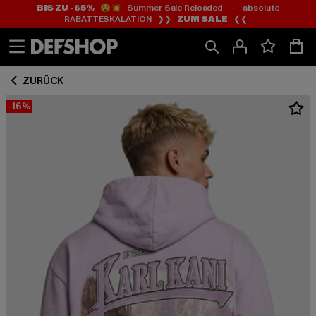
BIS ZU -65%
😲💥 Summer Sale Reloaded — absolute
Zum
Zum
RABATTESKALATION ❯❯
ZUM SALE
❮❮
Inhalt
Fußzeile
springen
springen
ZURÜCK
-16%