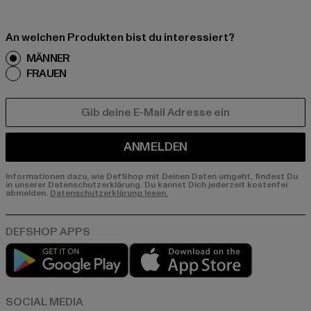
An welchen Produkten bist du interessiert?
MÄNNER
FRAUEN
E-MAIL
ANMELDEN
Informationen dazu, wie DefShop mit Deinen Daten umgeht, findest Du
in unserer Datenschutzerklärung. Du kannst Dich jederzeit kostenfei
abmelden.
Datenschutzerklärung lesen.
Play market
App store