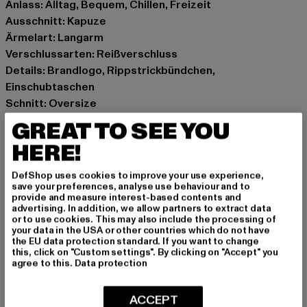
Anlass: Alltag, Bequem, Chillen, Freizeit
Ausschnitt: Kapuze
Ärmelart: Langarm
Verschlussarten: Reißverschluss
Details: Brandlogo, Rippstrickbündchen,
Einschubtaschen
Schnitt: Oversize
Marke: Karl Kani
GREAT TO SEE YOU
Kat.: Sweat & Fleece - Hoodies Zipthrough
HERE!
Farbe: weiß
Hersteller Farbe: white
DefShop uses cookies to improve your use experience,
Materialzusammensetzung: 80% Baumwolle, 20%
save your preferences, analyse use behaviour and to
provide and measure interest-based contents and
Polyester
advertising. In addition, we allow partners to extract data
Art.Nr: 6021771-00220
or to use cookies. This may also include the processing of
your data in the USA or other countries which do not have
the EU data protection standard. If you want to change
Hersteller: Urban Styles Agency GmbH & Co. KG |
this, click on "Custom settings". By clicking on "Accept" you
agree to this.
Data protection
agentur@urbanstylesagency.com
Schanzenstraße 41 | 51063 Köln | DE
ACCEPT