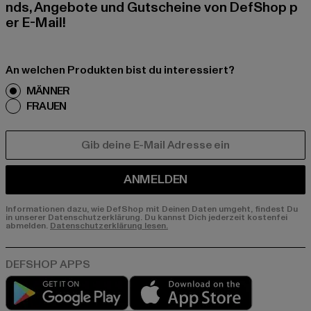
nds, Angebote und Gutscheine von DefShop p
er E-Mail!
An welchen Produkten bist du interessiert?
MÄNNER
FRAUEN
E-MAIL
ANMELDEN
Informationen dazu, wie DefShop mit Deinen Daten umgeht, findest Du
in unserer Datenschutzerklärung. Du kannst Dich jederzeit kostenfei
abmelden.
Datenschutzerklärung lesen.
Play market
App store