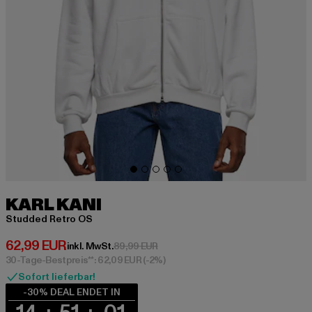
KARL KANI
Studded Retro OS
Derzeitiger Preis: 62,99 EUR
62,99 EUR
Aktionspreis: 89,99 EUR
inkl. MwSt.
89,99 EUR
30-Tage-Bestpreis**: 62,09 EUR
(-2%)
Sofort lieferbar!
-30% DEAL ENDET IN