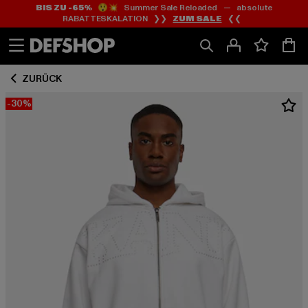
BIS ZU -65%
😲💥 Summer Sale Reloaded — absolute
Zum
Zum
RABATTESKALATION ❯❯
ZUM SALE
❮❮
Inhalt
Fußzeile
springen
springen
ZURÜCK
-30%