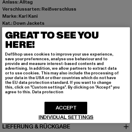
Anlass: Alltag
Verschlussarten: Reißverschluss
Marke: Karl Kani
Kat.: Down Jackets
Farbe: schwarz
GREAT TO SEE YOU
Hersteller Farbe: lime green
HERE!
Materialzusammensetzung: 100% Baumwolle
Art.Nr: 60760018-03441
DefShop uses cookies to improve your use experience,
save your preferences, analyse use behaviour and to
provide and measure interest-based contents and
Hersteller: Urban Styles Agency GmbH & Co. KG |
advertising. In addition, we allow partners to extract data
agentur@urbanstylesagency.com
or to use cookies. This may also include the processing of
your data in the USA or other countries which do not have
Schanzenstraße 41 | 51063 Köln | DE
the EU data protection standard. If you want to change
this, click on "Custom settings". By clicking on "Accept" you
agree to this.
Data protection
GRÖSSE & PASSFORM
ACCEPT
PFLEGEHINWEISE
INDIVIDUAL SETTINGS
LIEFERUNG & RÜCKGABE