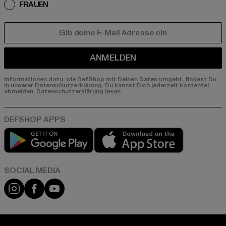
FRAUEN
E-MAIL
ANMELDEN
Informationen dazu, wie DefShop mit Deinen Daten umgeht, findest Du
in unserer Datenschutzerklärung. Du kannst Dich jederzeit kostenfei
abmelden.
Datenschutzerklärung lesen.
Play market
App store
Instagram
Facebook
YouTube