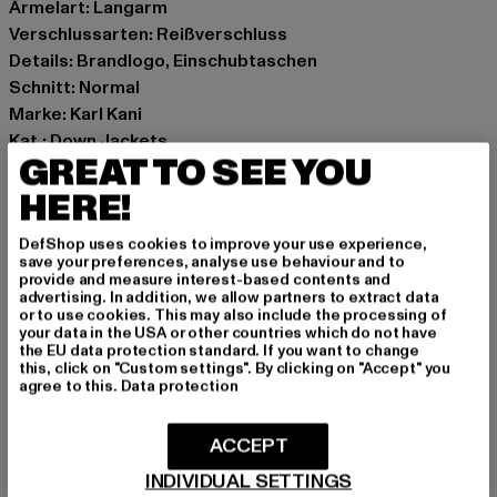
Ärmelart: Langarm
Verschlussarten: Reißverschluss
Details: Brandlogo, Einschubtaschen
Schnitt: Normal
Marke: Karl Kani
Kat.: Down Jackets
GREAT TO SEE YOU
Farbe: olive
Hersteller Farbe: olive
HERE!
Materialzusammensetzung: 100% Polyester, 100%
DefShop uses cookies to improve your use experience,
Polyamid
save your preferences, analyse use behaviour and to
Art.Nr: 60760024-00176
provide and measure interest-based contents and
advertising. In addition, we allow partners to extract data
or to use cookies. This may also include the processing of
Hersteller: Urban Styles Agency GmbH & Co. KG |
your data in the USA or other countries which do not have
the EU data protection standard. If you want to change
agentur@urbanstylesagency.com
this, click on "Custom settings". By clicking on "Accept" you
Schanzenstraße 41 | 51063 Köln | DE
agree to this.
Data protection
ACCEPT
GRÖSSE & PASSFORM
INDIVIDUAL SETTINGS