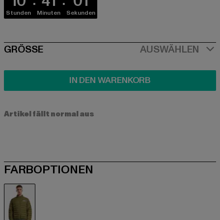
10
41
00
Stunden
Minuten
Sekunden
SIZE
GRÖSSE
AUSWÄHLEN
IN DEN WARENKORB
Artikel fällt normal aus
FARBOPTIONEN