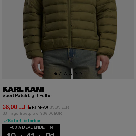
KARL KANI
Sport Patch Light Puffer
Derzeitiger Preis: 36,00 EUR
36,00 EUR
Aktionspreis: 89,99 EUR
inkl. MwSt.
89,99 EUR
30-Tage-Bestpreis**: 36,00 EUR
Sofort lieferbar!
-60% DEAL ENDET IN