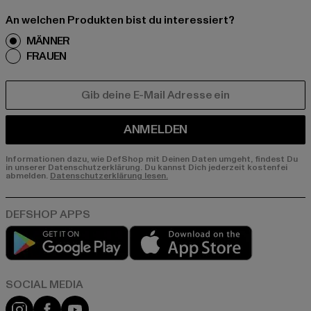
An welchen Produkten bist du interessiert?
MÄNNER
FRAUEN
E-MAIL
ANMELDEN
Informationen dazu, wie DefShop mit Deinen Daten umgeht, findest Du
in unserer Datenschutzerklärung. Du kannst Dich jederzeit kostenfei
abmelden.
Datenschutzerklärung lesen.
Play market
App store
Instagram
Facebook
YouTube