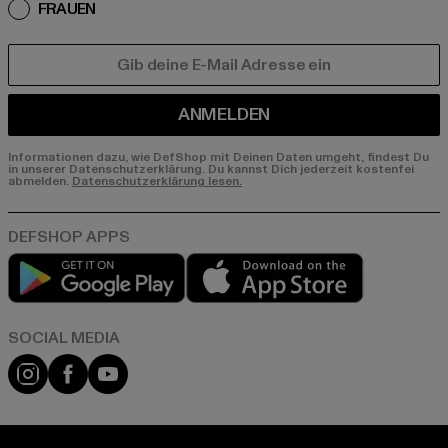
FRAUEN
E-MAIL
ANMELDEN
Informationen dazu, wie DefShop mit Deinen Daten umgeht, findest Du
in unserer Datenschutzerklärung. Du kannst Dich jederzeit kostenfei
abmelden.
Datenschutzerklärung lesen.
Play market
App store
Instagram
Facebook
YouTube