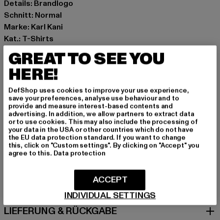
Details: Brandlogo
Schnitt: Normal
Marke: Karl Kani
Kat.: T-Shirts
Farbe: schwarz
GREAT TO SEE YOU
Hersteller Farbe: black
HERE!
Materialzusammensetzung: 100% Baumwolle
Art.Nr: 6069193-00007
DefShop uses cookies to improve your use experience,
save your preferences, analyse use behaviour and to
provide and measure interest-based contents and
Hersteller: Urban Styles Agency GmbH & Co. KG |
advertising. In addition, we allow partners to extract data
agentur@urbanstylesagency.com
or to use cookies. This may also include the processing of
your data in the USA or other countries which do not have
Schanzenstraße 41 | 51063 Köln | DE
the EU data protection standard. If you want to change
this, click on "Custom settings". By clicking on "Accept" you
agree to this.
Data protection
GRÖSSE & PASSFORM
ACCEPT
PFLEGEHINWEISE
INDIVIDUAL SETTINGS
LIEFERUNG & RÜCKGABE