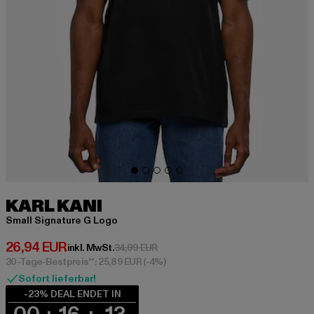
KARL KANI
Small Signature G Logo
Derzeitiger Preis: 26,94 EUR
26,94 EUR
Aktionspreis: 34,99 EUR
inkl. MwSt.
34,99 EUR
30-Tage-Bestpreis**: 25,89 EUR
(-4%)
Sofort lieferbar!
-23% DEAL ENDET IN