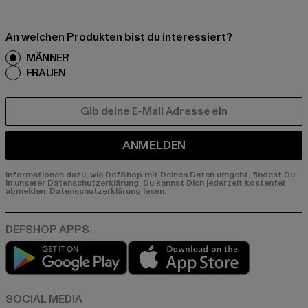
An welchen Produkten bist du interessiert?
MÄNNER
FRAUEN
E-MAIL
ANMELDEN
Informationen dazu, wie DefShop mit Deinen Daten umgeht, findest Du
in unserer Datenschutzerklärung. Du kannst Dich jederzeit kostenfei
abmelden.
Datenschutzerklärung lesen.
Play market
App store