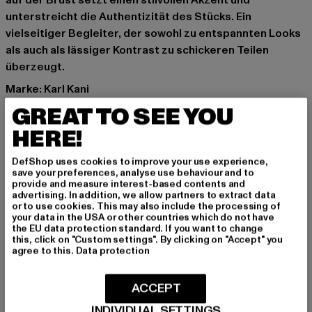
auf der Brust setzt einen stilvollen Akzent und
unterstreicht die Authentizität des Stücks. Ein
vielseitiger Begleiter, der sowohl zu entspannten Looks
als auch als lässiger Kontrast zu schickeren Teilen
überzeugt.
Marke: Karl Kani
Kat.: Sweat & Fleece - Hoodies
GREAT TO SEE YOU
Farbe: weiß
HERE!
Hersteller Farbe: white
Materialzusammensetzung: 65% Baumwolle, 35%
DefShop uses cookies to improve your use experience,
Polyester
save your preferences, analyse use behaviour and to
provide and measure interest-based contents and
Art.Nr: 61210020-00220
advertising. In addition, we allow partners to extract data
or to use cookies. This may also include the processing of
your data in the USA or other countries which do not have
Hersteller: Urban Styles Agency GmbH & Co. KG |
the EU data protection standard. If you want to change
agentur@urbanstylesagency.com
this, click on "Custom settings". By clicking on "Accept" you
agree to this.
Data protection
Schanzenstraße 41 | 51063 Köln | DE
ACCEPT
GRÖSSE & PASSFORM
INDIVIDUAL SETTINGS