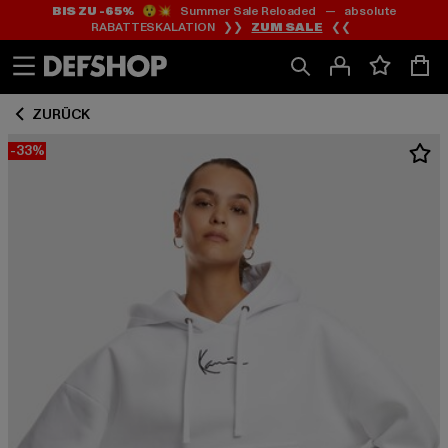
BIS ZU -65%
😲💥 Summer Sale Reloaded — absolute
Zum
Zum
RABATTESKALATION ❯❯
ZUM SALE
❮❮
Inhalt
Fußzeile
springen
springen
ZURÜCK
-33%