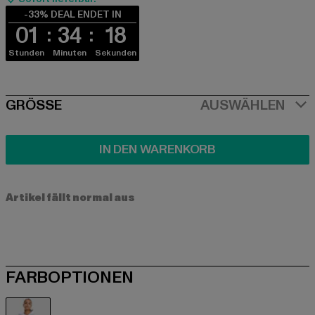
-33% DEAL ENDET IN
01
34
18
Stunden
Minuten
Sekunden
SIZE
GRÖSSE
AUSWÄHLEN
IN DEN WARENKORB
Artikel fällt normal aus
FARBOPTIONEN