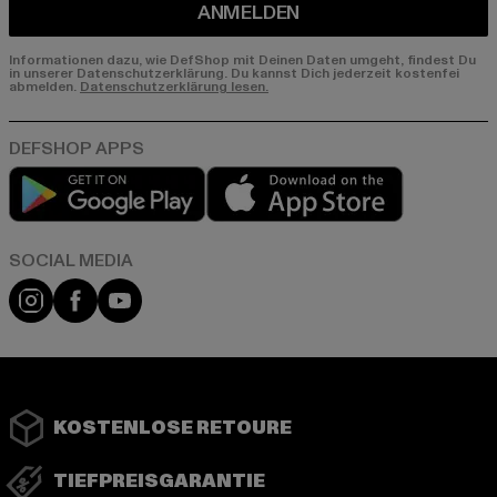
ANMELDEN
Informationen dazu, wie DefShop mit Deinen Daten umgeht, findest Du
in unserer Datenschutzerklärung. Du kannst Dich jederzeit kostenfei
abmelden.
Datenschutzerklärung lesen.
Play market
App store
Instagram
Facebook
YouTube
KOSTENLOSE RETOURE
TIEFPREISGARANTIE