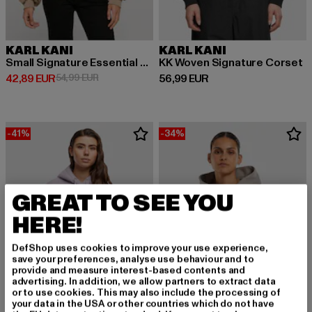
KARL KANI
KARL KANI
Small Signature Essential Os Hoodie
KK Woven Signature Corset
Derzeitiger Preis: 42,89 EUR
Aktionspreis: 54,99 EUR
Derzeitiger Preis: 56,99 EUR
42,89 EUR
54,99 EUR
56,99 EUR
-41%
-34%
GREAT TO SEE YOU
HERE!
DefShop uses cookies to improve your use experience,
save your preferences, analyse use behaviour and to
provide and measure interest-based contents and
advertising. In addition, we allow partners to extract data
or to use cookies. This may also include the processing of
your data in the USA or other countries which do not have