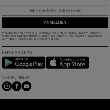
E-MAIL
ANMELDEN
Informationen dazu, wie DefShop mit Deinen Daten umgeht, findest Du
in unserer Datenschutzerklärung. Du kannst Dich jederzeit kostenfei
abmelden.
Datenschutzerklärung lesen.
Play market
App store
Instagram
Facebook
YouTube