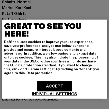
Schnitt: Normal
Marke: Karl Kani
Kat.: T-Shirts
Farbe: schwarz
GREAT TO SEE YOU
Hersteller Farbe: black
Materialzusammensetzung: 100% Baumwolle
HERE!
Art.Nr: 6069027-00007
DefShop uses cookies to improve your use experience,
save your preferences, analyse use behaviour and to
Hersteller: Urban Styles Agency GmbH & Co. KG |
provide and measure interest-based contents and
advertising. In addition, we allow partners to extract data
agentur@urbanstylesagency.com
or to use cookies. This may also include the processing of
Schanzenstraße 41 | 51063 Köln | DE
your data in the USA or other countries which do not have
the EU data protection standard. If you want to change
this, click on "Custom settings". By clicking on "Accept" you
agree to this.
Data protection
GRÖSSE & PASSFORM
ACCEPT
PFLEGEHINWEISE
INDIVIDUAL SETTINGS
LIEFERUNG & RÜCKGABE