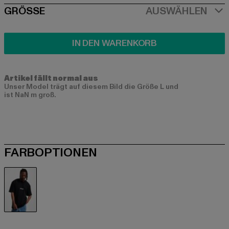
SIZE
GRÖSSE
AUSWÄHLEN
IN DEN WARENKORB
Artikel fällt normal aus
Unser Model trägt auf diesem Bild die Größe L und
ist NaN m groß.
FARBOPTIONEN
schwarz