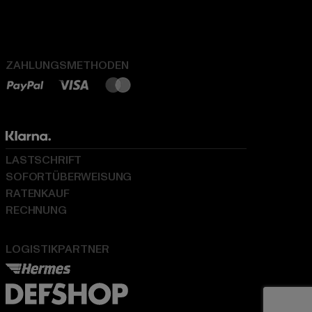
ZAHLUNGSMETHODEN
LASTSCHRIFT
SOFORTÜBERWEISUNG
RATENKAUF
RECHNUNG
LOGISTIKPARTNER