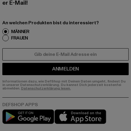
er E-Mail!
An welchen Produkten bist du interessiert?
MÄNNER
FRAUEN
E-MAIL
ANMELDEN
Informationen dazu, wie DefShop mit Deinen Daten umgeht, findest Du
in unserer Datenschutzerklärung. Du kannst Dich jederzeit kostenfei
abmelden.
Datenschutzerklärung lesen.
Play market
App store