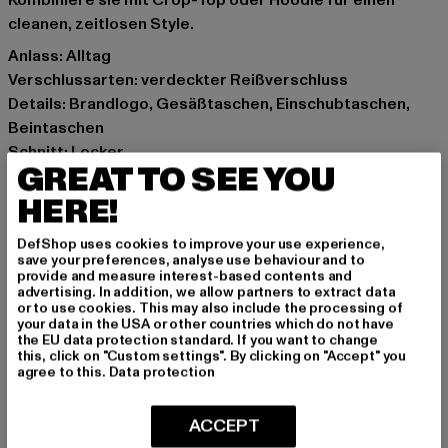
Kombiniere sie mit Crop-Top oder Hoodie für einen
cleanen, zeitlosen Style.
Anlass: Alltag
Verschlussarten: verdeckter Reißverschluss
Details: Brandlogo, Gesäßtaschen, Einschubtaschen,
Beintaschen
Schnitt: Locker
GREAT TO SEE YOU
Marke: Karl Kani
Kat.: Cargo Trousers
HERE!
Farbe: olive
DefShop uses cookies to improve your use experience,
Hersteller Farbe: olive
save your preferences, analyse use behaviour and to
Materialzusammensetzung: 100% Baumwolle
provide and measure interest-based contents and
advertising. In addition, we allow partners to extract data
Art.Nr: 61050022-00176
or to use cookies. This may also include the processing of
your data in the USA or other countries which do not have
the EU data protection standard. If you want to change
Hersteller: Urban Styles Agency GmbH & Co. KG |
this, click on "Custom settings". By clicking on "Accept" you
agentur@urbanstylesagency.com
agree to this.
Data protection
Schanzenstraße 41 | 51063 Köln | DE
ACCEPT