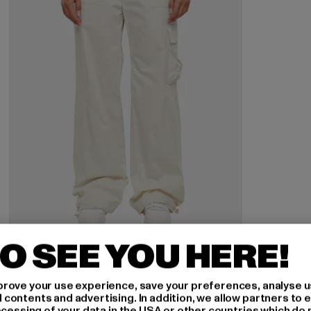
KARL KANI
O SEE YOU HERE!
Small Signature Washed
Derzeitiger Preis: 63,99 EUR
Aktionspreis: 79,99 EUR
63,99 EUR
79,99 EUR
rove your use experience, save your preferences, analyse u
ontents and advertising. In addition, we allow partners to e
ocessing of your data in the USA or other countries which do 