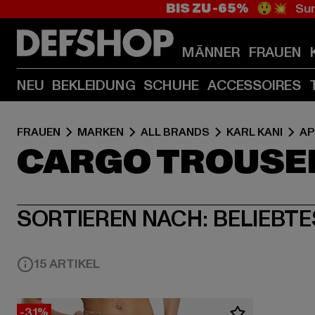
BIS ZU -65%
😲💥 Sum
MÄNNER
FRAUEN
NEU
BEKLEIDUNG
SCHUHE
ACCESSOIRES
FRAUEN
MARKEN
ALL BRANDS
KARL KANI
AP
CARGO TROUSER
SORTIEREN NACH:
BELIEBTE
15 ARTIKEL
-31%