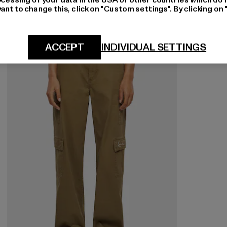
ant to change this, click on "Custom settings". By clicking on 
-57%
ACCEPT
INDIVIDUAL SETTINGS