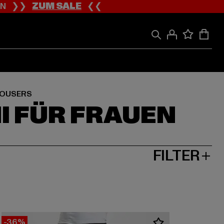
ION ❯❯
ZUM SALE
❮❮
OUSERS
I FÜR FRAUEN
FILTER
-36%