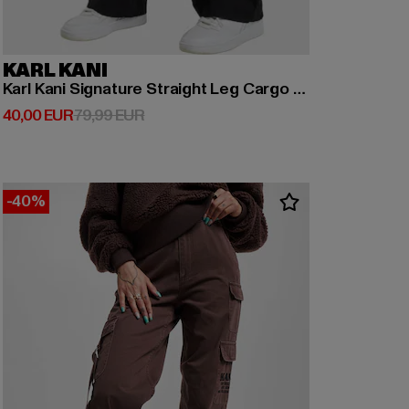
KARL KANI
Karl Kani Signature Straight Leg Cargo Pants
Derzeitiger Preis: 40,00 EUR
Aktionspreis: 79,99 EUR
40,00 EUR
79,99 EUR
-40%