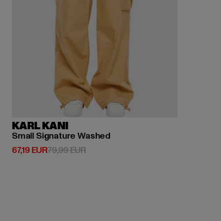
KARL KANI
Small Signature Washed
Derzeitiger Preis: 67,19 EUR
Aktionspreis: 79,99 EUR
67,19 EUR
79,99 EUR