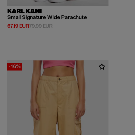
KARL KANI
Small Signature Wide Parachute
Derzeitiger Preis: 67,19 EUR
Aktionspreis: 79,99 EUR
67,19 EUR
79,99 EUR
-16%