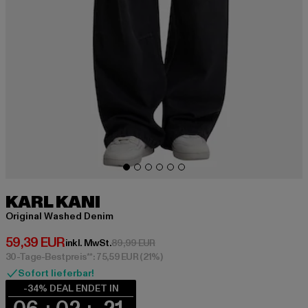
KARL KANI
Original Washed Denim
Derzeitiger Preis: 59,39 EUR
59,39 EUR
Aktionspreis: 89,99 EUR
inkl. MwSt.
89,99 EUR
30-Tage-Bestpreis**: 75,59 EUR
(21%)
Sofort lieferbar!
-34% DEAL ENDET IN