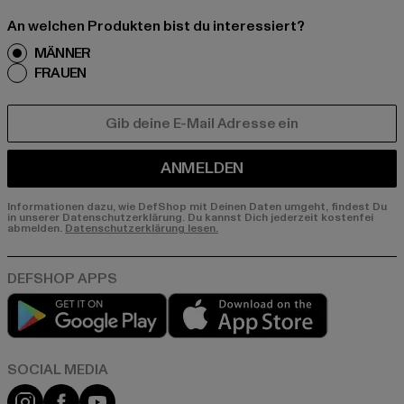
An welchen Produkten bist du interessiert?
MÄNNER
FRAUEN
E-MAIL
ANMELDEN
Informationen dazu, wie DefShop mit Deinen Daten umgeht, findest Du
in unserer Datenschutzerklärung. Du kannst Dich jederzeit kostenfei
abmelden.
Datenschutzerklärung lesen.
Play market
App store
Instagram
Facebook
YouTube