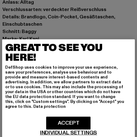
Anlass: Alltag
Verschlussarten: verdeckter Reißverschluss
Details: Brandlogo, Coin-Pocket, Gesäßtaschen,
Einschubtaschen
Schnitt: Baggy
Marke: Karl Kani
GREAT TO SEE YOU
Kat.: Baggys
Farbe: grau
HERE!
Hersteller Farbe: grey
DefShop uses cookies to improve your use experience,
Materialzusammensetzung: 100% Baumwolle
save your preferences, analyse use behaviour and to
Art.Nr: 60080015-00111
provide and measure interest-based contents and
advertising. In addition, we allow partners to extract data
or to use cookies. This may also include the processing of
Hersteller: Urban Styles Agency GmbH & Co. KG |
your data in the USA or other countries which do not have
the EU data protection standard. If you want to change
agentur@urbanstylesagency.com
this, click on "Custom settings". By clicking on "Accept" you
Schanzenstraße 41 | 51063 Köln | DE
agree to this.
Data protection
ACCEPT
GRÖSSE & PASSFORM
INDIVIDUAL SETTINGS