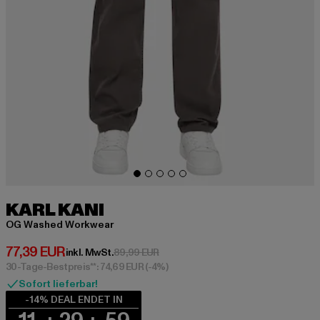
KARL KANI
OG Washed Workwear
Derzeitiger Preis: 77,39 EUR
77,39 EUR
Aktionspreis: 89,99 EUR
inkl. MwSt.
89,99 EUR
30-Tage-Bestpreis**: 74,69 EUR
(-4%)
Sofort lieferbar!
-14% DEAL ENDET IN