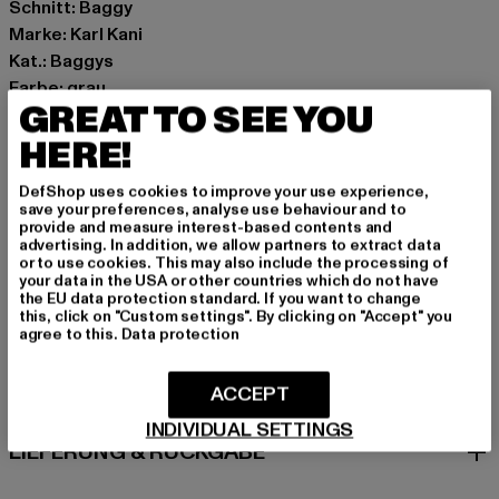
Schnitt: Baggy
Marke: Karl Kani
Kat.: Baggys
Farbe: grau
GREAT TO SEE YOU
Hersteller Farbe: anthracite
Materialzusammensetzung: 100% Baumwolle
HERE!
Art.Nr: 60020013-01745
DefShop uses cookies to improve your use experience,
save your preferences, analyse use behaviour and to
Hersteller: Urban Styles Agency GmbH & Co. KG |
provide and measure interest-based contents and
advertising. In addition, we allow partners to extract data
agentur@urbanstylesagency.com
or to use cookies. This may also include the processing of
Schanzenstraße 41 | 51063 Köln | DE
your data in the USA or other countries which do not have
the EU data protection standard. If you want to change
this, click on "Custom settings". By clicking on "Accept" you
agree to this.
Data protection
GRÖSSE & PASSFORM
ACCEPT
PFLEGEHINWEISE
INDIVIDUAL SETTINGS
LIEFERUNG & RÜCKGABE