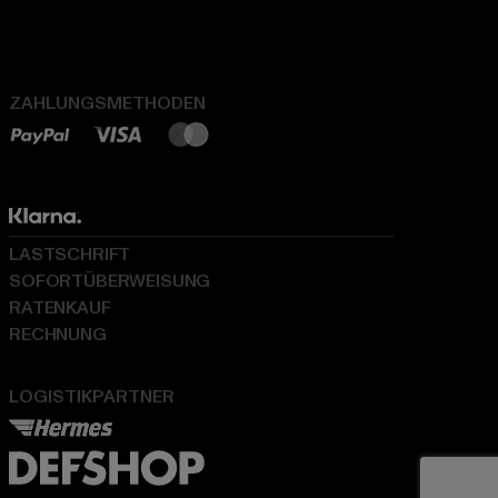
ZAHLUNGSMETHODEN
LASTSCHRIFT
SOFORTÜBERWEISUNG
RATENKAUF
RECHNUNG
LOGISTIKPARTNER