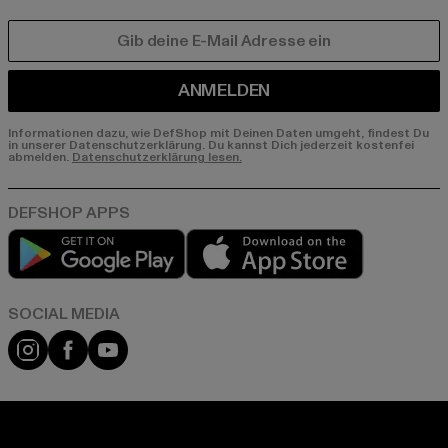
E-MAIL
ANMELDEN
Informationen dazu, wie DefShop mit Deinen Daten umgeht, findest Du
in unserer Datenschutzerklärung. Du kannst Dich jederzeit kostenfei
abmelden.
Datenschutzerklärung lesen.
Play market
App store
Instagram
Facebook
YouTube