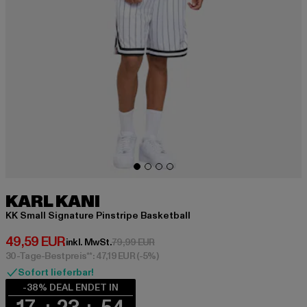
KARL KANI
KK Small Signature Pinstripe Basketball
Derzeitiger Preis: 49,59 EUR
49,59 EUR
Aktionspreis: 79,99 EUR
inkl. MwSt.
79,99 EUR
30-Tage-Bestpreis**: 47,19 EUR
(-5%)
Sofort lieferbar!
-38% DEAL ENDET IN