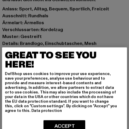
Anlass: Sport, Alltag, Bequem, Sportlich, Freizeit
Ausschnitt: Rundhals
Ärmelart: Ärmellos
Verschlussarten: Kordelzug
Muster: Gestreift
Details: Brandlogo, Einschubtaschen, Mesh
Schnitt: Locker
GREAT TO SEE YOU
Marke: Karl Kani
HERE!
Kat.: Full Tracksuit
Farbe: weiß
DefShop uses cookies to improve your use experience,
Hersteller Farbe: white/black
save your preferences, analyse use behaviour and to
provide and measure interest-based contents and
Materialzusammensetzung: 100% Polyester
advertising. In addition, we allow partners to extract data
Art.Nr: 6088351-01248
or to use cookies. This may also include the processing of
your data in the USA or other countries which do not have
the EU data protection standard. If you want to change
Hersteller: Urban Styles Agency GmbH & Co. KG |
this, click on "Custom settings". By clicking on "Accept" you
agree to this.
Data protection
agentur@urbanstylesagency.com
Schanzenstraße 41 | 51063 Köln | DE
ACCEPT