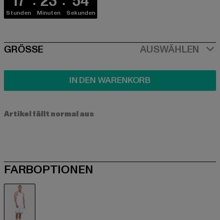
17
23
53
Stunden
Minuten
Sekunden
SIZE
GRÖSSE
AUSWÄHLEN
IN DEN WARENKORB
Artikel fällt normal aus
FARBOPTIONEN