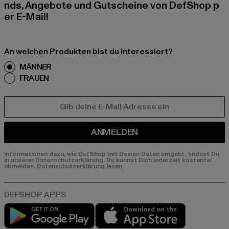
nds, Angebote und Gutscheine von DefShop p
er E-Mail!
An welchen Produkten bist du interessiert?
MÄNNER
FRAUEN
E-MAIL
ANMELDEN
Informationen dazu, wie DefShop mit Deinen Daten umgeht, findest Du
in unserer Datenschutzerklärung. Du kannst Dich jederzeit kostenfei
abmelden.
Datenschutzerklärung lesen.
Play market
App store