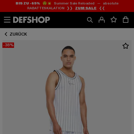
BIS ZU -65%
😲💥 Summer Sale Reloaded — absolute
Zum
Zum
RABATTESKALATION ❯❯
ZUM SALE
❮❮
Inhalt
Fußzeile
springen
springen
ZURÜCK
-38%