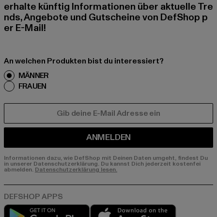
erhalte künftig Informationen über aktuelle Tre
nds, Angebote und Gutscheine von DefShop p
er E-Mail!
An welchen Produkten bist du interessiert?
MÄNNER
FRAUEN
E-MAIL
ANMELDEN
Informationen dazu, wie DefShop mit Deinen Daten umgeht, findest Du
in unserer Datenschutzerklärung. Du kannst Dich jederzeit kostenfei
abmelden.
Datenschutzerklärung lesen.
Play market
App store