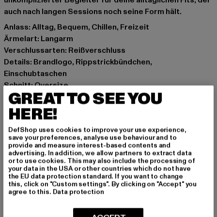
unkomplizierter Begleiter für deine alltäglichen Fits, der
auch nach langen Sessions noch seine Form hält.
Anlass: Alltag, Bequem, Chillen, Freizeit
Ärmelart: Langarm
Verschlussarten: Reißverschluss
Details: Brandlogo, Rippstrickbündchen,
Einschubtaschen
Schnitt: Oversize
GREAT TO SEE YOU
Marke: Karl Kani
Kat.: Sweat & Fleece - Hoodies Zipthrough
HERE!
Farbe: beige
DefShop uses cookies to improve your use experience,
Hersteller Farbe: offwhite/lightblue
save your preferences, analyse use behaviour and to
Materialzusammensetzung: 80% Baumwolle, 20%
provide and measure interest-based contents and
advertising. In addition, we allow partners to extract data
Polyester
or to use cookies. This may also include the processing of
Art.Nr: 60220153-17601
your data in the USA or other countries which do not have
the EU data protection standard. If you want to change
this, click on "Custom settings". By clicking on "Accept" you
Hersteller: Urban Styles Agency GmbH & Co. KG |
agree to this.
Data protection
agentur@urbanstylesagency.com
Schanzenstraße 41 | 51063 Köln | DE