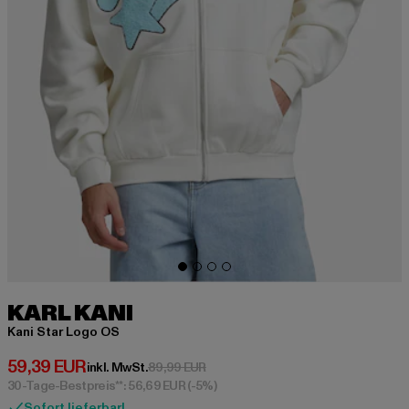
KARL KANI
Kani Star Logo OS
Derzeitiger Preis: 59,39 EUR
59,39 EUR
Aktionspreis: 89,99 EUR
inkl. MwSt.
89,99 EUR
30-Tage-Bestpreis**: 56,69 EUR
(-5%)
Sofort lieferbar!