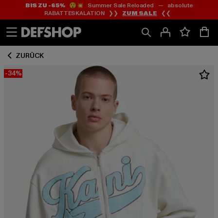
BIS ZU -65%
😲💥 Summer Sale Reloaded — absolute
Zum
Zum
RABATTESKALATION ❯❯
ZUM SALE
❮❮
Inhalt
Fußzeile
springen
springen
ZURÜCK
-34%