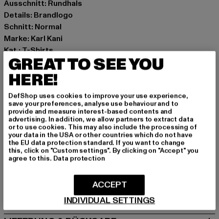
Ausschnitt: Rundhals
Details: Brandlogo
Schnitt: Normal
Marke: Karl Kani
Kat.: T-Shirts
GREAT TO SEE YOU
Farbe: weiß
Hersteller Farbe: white
HERE!
Materialzusammensetzung: 100% Baumwolle
DefShop uses cookies to improve your use experience,
Art.Nr: 6069169-00220
save your preferences, analyse use behaviour and to
provide and measure interest-based contents and
advertising. In addition, we allow partners to extract data
Hersteller: Urban Styles Agency GmbH & Co. KG |
or to use cookies. This may also include the processing of
agentur@urbanstylesagency.com
your data in the USA or other countries which do not have
the EU data protection standard. If you want to change
Schanzenstraße 41 | 51063 Köln | DE
this, click on "Custom settings". By clicking on "Accept" you
agree to this.
Data protection
GRÖSSE & PASSFORM
ACCEPT
PFLEGEHINWEISE
INDIVIDUAL SETTINGS