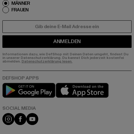
MÄNNER
FRAUEN
E-MAIL
ANMELDEN
Informationen dazu, wie DefShop mit Deinen Daten umgeht, findest Du
in unserer Datenschutzerklärung. Du kannst Dich jederzeit kostenfei
abmelden.
Datenschutzerklärung lesen.
Play market
App store
Instagram
Facebook
YouTube