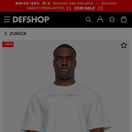
BIS ZU -65%
😲💥 Summer Sale Reloaded — absolute
Zum
Zum
RABATTESKALATION ❯❯
ZUM SALE
❮❮
Inhalt
Fußzeile
springen
springen
ZURÜCK
-35%