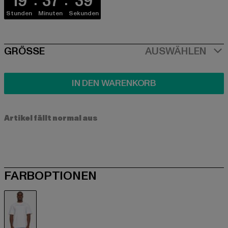
19
37
39
Stunden
Minuten
Sekunden
SIZE
GRÖSSE
AUSWÄHLEN
IN DEN WARENKORB
Artikel fällt normal aus
FARBOPTIONEN