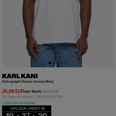
KARL KANI
Autograph Heavy Jersey Boxy
Derzeitiger Preis: 25,99 EUR
25,99 EUR
Aktionspreis: 39,99 EUR
inkl. MwSt.
39,99 EUR
30-Tage-Bestpreis**: 35,99 EUR
(27%)
Sofort lieferbar!
-35% DEAL ENDET IN