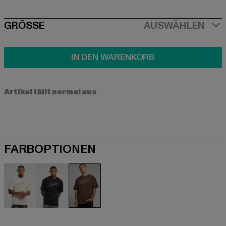
SIZE
GRÖSSE
AUSWÄHLEN
IN DEN WARENKORB
Artikel fällt normal aus
FARBOPTIONEN
beige
schwarz
braun