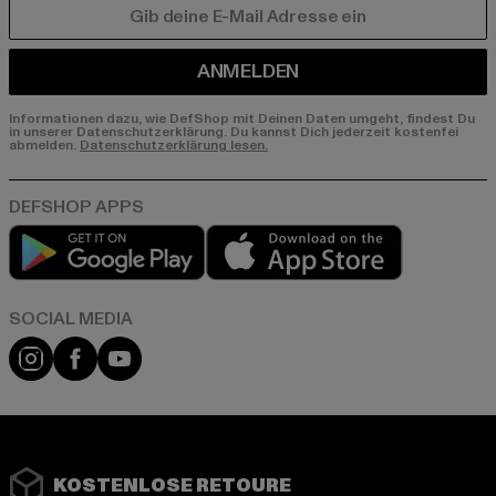
E-MAIL
ANMELDEN
Informationen dazu, wie DefShop mit Deinen Daten umgeht, findest Du
in unserer Datenschutzerklärung. Du kannst Dich jederzeit kostenfei
abmelden.
Datenschutzerklärung lesen.
Play market
App store
Instagram
Facebook
YouTube
KOSTENLOSE RETOURE