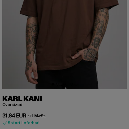
KARL KANI
Oversized
Derzeitiger Preis: 31,84 EUR
31,84 EUR
inkl. MwSt.
Sofort lieferbar!