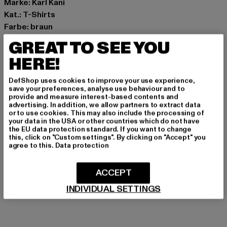
Marke: Karl Kani
Kat.: T-Shirts
Farbe: braun
Hersteller Farbe: brown
GREAT TO SEE YOU
Materialzusammensetzung: 100% Baumwolle
HERE!
Art.Nr: KM262-043-00075
DefShop uses cookies to improve your use experience,
Hersteller: Urban Styles Agency GmbH & Co. KG |
save your preferences, analyse use behaviour and to
provide and measure interest-based contents and
agentur@urbanstylesagency.com
advertising. In addition, we allow partners to extract data
Schanzenstraße 41 | 51063 Köln | DE
or to use cookies. This may also include the processing of
your data in the USA or other countries which do not have
the EU data protection standard. If you want to change
this, click on "Custom settings". By clicking on "Accept" you
GRÖSSE & PASSFORM
agree to this.
Data protection
PFLEGEHINWEISE
ACCEPT
INDIVIDUAL SETTINGS
LIEFERUNG & RÜCKGABE