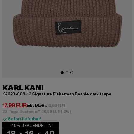
KARL KANI
KA223-008-13 Signature Fisherman Beanie dark taupe
Derzeitiger Preis: 17,99 EUR
17,99 EUR
Aktionspreis: 19,99 EUR
inkl. MwSt.
19,99 EUR
30-Tage-Bestpreis**: 16,99 EUR
(-6%)
Sofort lieferbar!
-10% DEAL ENDET IN