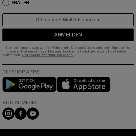
FRAUEN
E-MAIL
ANMELDEN
Informationen dazu, wie DefShop mit Deinen Daten umgeht, findest Du
in unserer Datenschutzerklärung. Du kannst Dich jederzeit kostenfei
abmelden.
Datenschutzerklärung lesen.
Play market
App store
Instagram
Facebook
YouTube