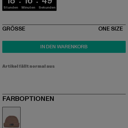
18
16
49
Stunden
Minuten
Sekunden
SIZE
GRÖSSE
ONE SIZE
IN DEN WARENKORB
Artikel fällt normal aus
FARBOPTIONEN