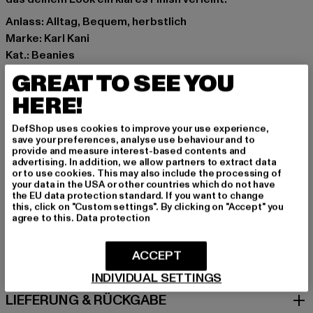
Anlass: Alltag, Bequem, herbstlich
Marke: Karl Kani
Kat.: Beanies
Farbe: braun
GREAT TO SEE YOU
Hersteller Farbe: dark taupe
HERE!
Materialzusammensetzung: 100% Polyacryl
Art.Nr: 7050660-04244
DefShop uses cookies to improve your use experience,
save your preferences, analyse use behaviour and to
provide and measure interest-based contents and
Hersteller: Urban Styles Agency GmbH & Co. KG |
advertising. In addition, we allow partners to extract data
agentur@urbanstylesagency.com
or to use cookies. This may also include the processing of
your data in the USA or other countries which do not have
Schanzenstraße 41 | 51063 Köln | DE
the EU data protection standard. If you want to change
this, click on "Custom settings". By clicking on "Accept" you
agree to this.
Data protection
GRÖSSE & PASSFORM
ACCEPT
PFLEGEHINWEISE
INDIVIDUAL SETTINGS
LIEFERUNG & RÜCKGABE