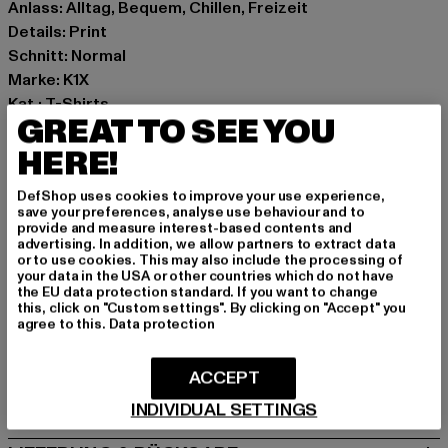
Anlass: Alltag, Bequem, Chillen, Freizeit
Details: Print
Schnitt: Normal
Marke: K1X
Kat.: T-Shirts
GREAT TO SEE YOU
Farbe: grau
Hersteller Farbe: grey melange
HERE!
Materialzusammensetzung: 100% Baumwolle
DefShop uses cookies to improve your use experience,
Art.Nr: 60300303-00735
save your preferences, analyse use behaviour and to
provide and measure interest-based contents and
advertising. In addition, we allow partners to extract data
Hersteller: Urban Styles Agency GmbH & Co. KG |
or to use cookies. This may also include the processing of
agentur@urbanstylesagency.com
your data in the USA or other countries which do not have
the EU data protection standard. If you want to change
Schanzenstraße 41 | 51063 Köln | DE
this, click on "Custom settings". By clicking on "Accept" you
agree to this.
Data protection
GRÖSSE & PASSFORM
ACCEPT
PFLEGEHINWEISE
INDIVIDUAL SETTINGS