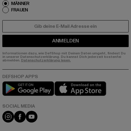
MÄNNER
FRAUEN
E-MAIL
ANMELDEN
Informationen dazu, wie DefShop mit Deinen Daten umgeht, findest Du
in unserer Datenschutzerklärung. Du kannst Dich jederzeit kostenfei
abmelden.
Datenschutzerklärung lesen.
Play market
App store
Instagram
Facebook
YouTube