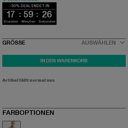
-30% DEAL ENDET IN
17
59
26
Stunden
Minuten
Sekunden
SIZE
GRÖSSE
AUSWÄHLEN
IN DEN WARENKORB
Artikel fällt normal aus
FARBOPTIONEN