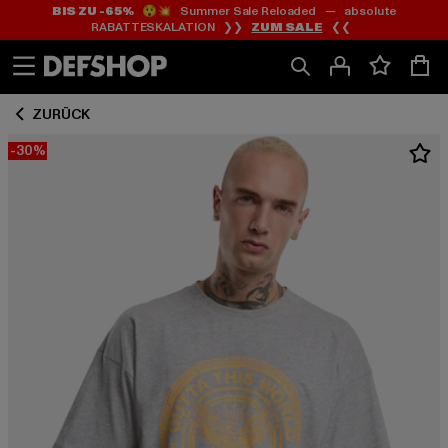
BIS ZU -65%
😲💥 Summer Sale Reloaded — absolute
Zum
Zum
RABATTESKALATION ❯❯
ZUM SALE
❮❮
Inhalt
Fußzeile
springen
springen
ZURÜCK
-30%