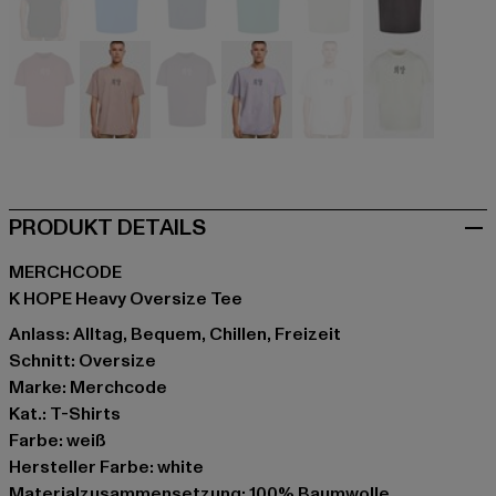
schwarz
blau
blau
grün
grün
grau
rot
rosa
violet
violet
weiß
weiß
PRODUKT DETAILS
MERCHCODE
K HOPE Heavy Oversize Tee
Anlass: Alltag, Bequem, Chillen, Freizeit
Schnitt: Oversize
Marke: Merchcode
Kat.: T-Shirts
Farbe: weiß
Hersteller Farbe: white
Materialzusammensetzung: 100% Baumwolle