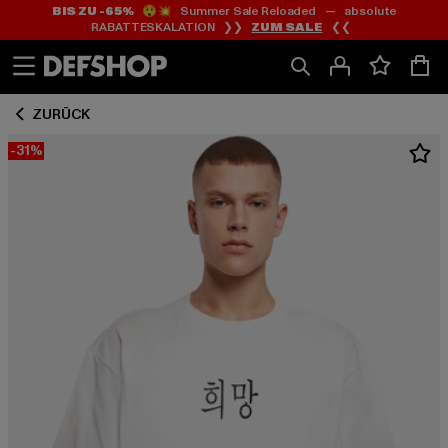
BIS ZU -65%
😲💥 Summer Sale Reloaded — absolute
Zum
Zum
RABATTESKALATION ❯❯
ZUM SALE
❮❮
Inhalt
Fußzeile
springen
springen
ZURÜCK
-31%