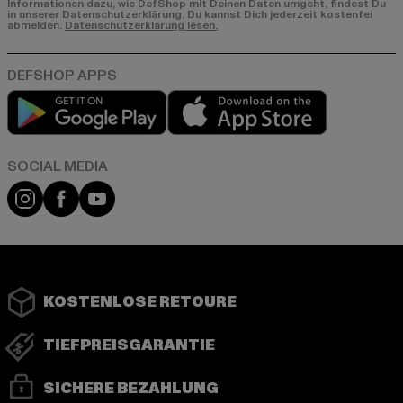
Informationen dazu, wie DefShop mit Deinen Daten umgeht, findest Du
in unserer Datenschutzerklärung. Du kannst Dich jederzeit kostenfei
abmelden.
Datenschutzerklärung lesen.
Play market
App store
Instagram
Facebook
YouTube
KOSTENLOSE RETOURE
TIEFPREISGARANTIE
SICHERE BEZAHLUNG