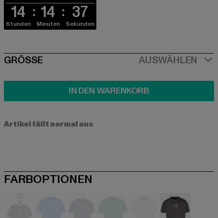
14
14
37
Stunden
Minuten
Sekunden
SIZE
GRÖSSE
AUSWÄHLEN
IN DEN WARENKORB
Artikel fällt normal aus
FARBOPTIONEN