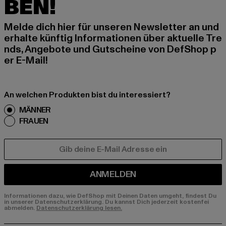
BEN!
Melde dich hier für unseren Newsletter an und
erhalte künftig Informationen über aktuelle Tre
nds, Angebote und Gutscheine von DefShop p
er E-Mail!
An welchen Produkten bist du interessiert?
MÄNNER
FRAUEN
E-MAIL
ANMELDEN
Informationen dazu, wie DefShop mit Deinen Daten umgeht, findest Du
in unserer Datenschutzerklärung. Du kannst Dich jederzeit kostenfei
abmelden.
Datenschutzerklärung lesen.