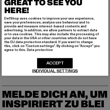
GREAT TO SEE YOU
Hersteller: TB International GmbH |
info@tbint.de
Dr.-Robert-Murjahn-Straße 7 | 64372 Ober-Ramstadt |
HERE!
DE
DefShop uses cookies to improve your use experience,
save your preferences, analyse use behaviour and to
provide and measure interest-based contents and
GRÖSSE & PASSFORM
advertising. In addition, we allow partners to extract data
or to use cookies. This may also include the processing of
your data in the USA or other countries which do not have
PFLEGEHINWEISE
the EU data protection standard. If you want to change
this, click on "Custom settings". By clicking on "Accept" you
agree to this.
Data protection
LIEFERUNG & RÜCKGABE
ACCEPT
INDIVIDUAL SETTINGS
MELDE DICH AN, UM
INSPIRIERT ZU BLEI