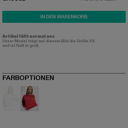
SIZE
IN DEN WARENKORB
Artikel fällt normal aus
Unser Model trägt auf diesem Bild die Größe XS
und ist NaN m groß.
FARBOPTIONEN
blau
rot