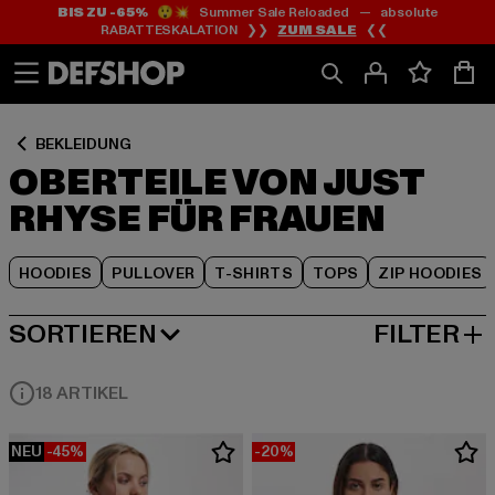
BIS ZU -65%
😲💥 Summer Sale Reloaded — absolute
Zum
Zum
Zum
RABATTESKALATION ❯❯
ZUM SALE
❮❮
Inhalt
Fußzeile
Produktraster
springen
springen
springen
BEKLEIDUNG
OBERTEILE VON JUST
RHYSE FÜR FRAUEN
HOODIES
PULLOVER
T-SHIRTS
TOPS
ZIP HOODIES
SORTIEREN
FILTER
NEUESTE
18 ARTIKEL
NEU
-45%
-20%