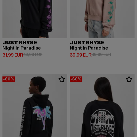
JUST RHYSE
JUST RHYSE
Night in Paradise
Night in Paradise
Derzeitiger Preis: 31,99 EUR
Aktionspreis: 49,99 EUR
Derzeitiger Preis: 39,99 EUR
Aktionspreis:
31,99 EUR
49,99 EUR
39,99 EUR
49,99 EUR
-60%
-60%