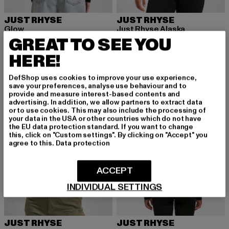
JUST RHYSE
JUST RHYSE
Glow
Just Rhyse Alaska
GREAT TO SEE YOU
Derzeitiger Preis: 27,99 EUR
Aktionspreis: 49,99 EUR
Derzeitiger Preis: 23,99 EUR
Aktionspreis:
27,99 EUR
49,99 EUR
23,99 EUR
39,99 EUR
HERE!
DefShop uses cookies to improve your use experience,
-50%
-60%
save your preferences, analyse use behaviour and to
provide and measure interest-based contents and
advertising. In addition, we allow partners to extract data
or to use cookies. This may also include the processing of
your data in the USA or other countries which do not have
the EU data protection standard. If you want to change
this, click on "Custom settings". By clicking on "Accept" you
agree to this.
Data protection
ACCEPT
INDIVIDUAL SETTINGS
JUST RHYSE
JUST RHYSE