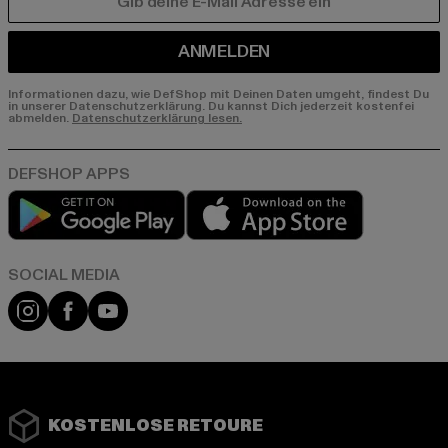
E-MAIL
ANMELDEN
Informationen dazu, wie DefShop mit Deinen Daten umgeht, findest Du
in unserer Datenschutzerklärung. Du kannst Dich jederzeit kostenfei
abmelden.
Datenschutzerklärung lesen.
Play market
App store
Instagram
Facebook
YouTube
KOSTENLOSE RETOURE