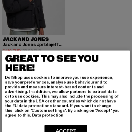
JACK AND JONES
Jack and Jones Jprblajefferson Puffer
Derzeitiger Preis: 61,10 EUR
Aktionspreis: 129,99 EUR
61,10 EUR
129,99 EUR
GREAT TO SEE YOU
HERE!
DefShop uses cookies to improve your use experience,
save your preferences, analyse use behaviour and to
provide and measure interest-based contents and
MELDE DICH AN, UM
advertising. In addition, we allow partners to extract data
or to use cookies. This may also include the processing of
INSPIRIERT ZU BLEI
your data in the USA or other countries which do not have
the EU data protection standard. If you want to change
BEN!
this, click on "Custom settings". By clicking on "Accept" you
agree to this.
Data protection
Melde dich hier für unseren Newsletter an und
ACCEPT