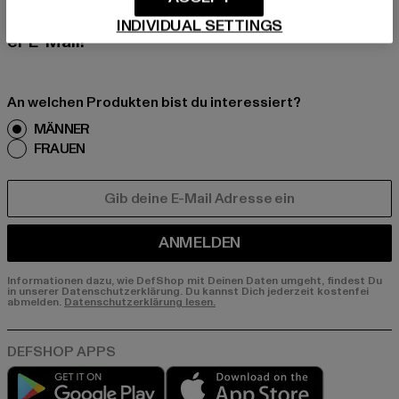
erhalte künftig Informationen über aktuelle Tre
nds, Angebote und Gutscheine von DefShop p
INDIVIDUAL SETTINGS
er E-Mail!
An welchen Produkten bist du interessiert?
MÄNNER
FRAUEN
E-MAIL
ANMELDEN
Informationen dazu, wie DefShop mit Deinen Daten umgeht, findest Du
in unserer Datenschutzerklärung. Du kannst Dich jederzeit kostenfei
abmelden.
Datenschutzerklärung lesen.
Play market
App store