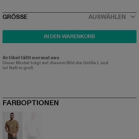
SIZE
GRÖSSE
AUSWÄHLEN
IN DEN WARENKORB
Artikel fällt normal aus
Unser Model trägt auf diesem Bild die Größe L und
ist NaN m groß.
FARBOPTIONEN