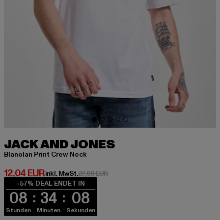
JACK AND JONES
Blanolan Print Crew Neck
Derzeitiger Preis: 12,04 EUR
12,04 EUR
Aktionspreis: 27,99 EUR
inkl. MwSt.
27,99 EUR
-57% DEAL ENDET IN
08
34
08
Stunden
Minuten
Sekunden