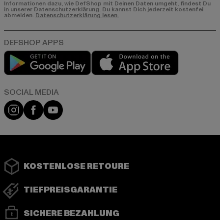
Informationen dazu, wie DefShop mit Deinen Daten umgeht, findest Du
in unserer Datenschutzerklärung. Du kannst Dich jederzeit kostenfei
abmelden.
Datenschutzerklärung lesen.
Play market
App store
Instagram
Facebook
YouTube
KOSTENLOSE RETOURE
TIEFPREISGARANTIE
SICHERE BEZAHLUNG