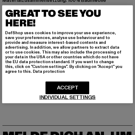
Materialzusammensetzung: 100% Baumwolle
Art.Nr: 12243308-00220
GREAT TO SEE YOU
HERE!
Hersteller: Bestseller Textilhandels GmbH |
info@bestseller.com
DefShop uses cookies to improve your use experience,
Schöneberger Straße 15 | 10963 Berlin | DE
save your preferences, analyse use behaviour and to
provide and measure interest-based contents and
advertising. In addition, we allow partners to extract data
or to use cookies. This may also include the processing of
GRÖSSE & PASSFORM
your data in the USA or other countries which do not have
the EU data protection standard. If you want to change
this, click on "Custom settings". By clicking on "Accept" you
PFLEGEHINWEISE
agree to this.
Data protection
LIEFERUNG & RÜCKGABE
ACCEPT
INDIVIDUAL SETTINGS