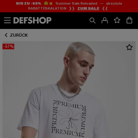
BIS ZU -65%
😲💥 Summer Sale Reloaded — absolute
Zum
Zum
RABATTESKALATION ❯❯
ZUM SALE
❮❮
Inhalt
Fußzeile
springen
springen
ZURÜCK
-57%