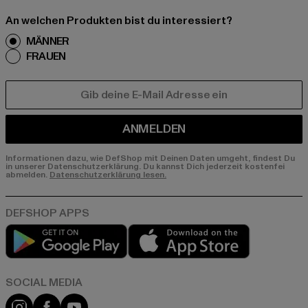
An welchen Produkten bist du interessiert?
MÄNNER
FRAUEN
E-MAIL
ANMELDEN
Informationen dazu, wie DefShop mit Deinen Daten umgeht, findest Du
in unserer Datenschutzerklärung. Du kannst Dich jederzeit kostenfei
abmelden.
Datenschutzerklärung lesen.
Play market
App store
Instagram
Facebook
YouTube