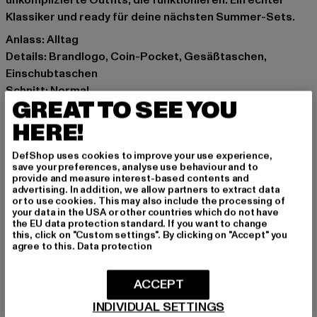
unkomplizierte Outfits, die funktionieren. Ein echter
Klassiker und ready für deine nächsten Summer-Sets.
Anlass: Alltag
Details: Brandlogo, Coin-Pocket, Gesäßtaschen,
Einschubtaschen
Schnitt: Normal
GREAT TO SEE YOU
Marke: Homeboy
Kat.: Bekleidung
HERE!
Farbe: schwarz
DefShop uses cookies to improve your use experience,
Hersteller Farbe: vintage black
save your preferences, analyse use behaviour and to
Materialzusammensetzung: 100% Baumwolle
provide and measure interest-based contents and
advertising. In addition, we allow partners to extract data
Art.Nr: 01SH2200-01917
or to use cookies. This may also include the processing of
your data in the USA or other countries which do not have
the EU data protection standard. If you want to change
Hersteller: License to Thrill GmbH |
service@homeboy.eu
this, click on "Custom settings". By clicking on "Accept" you
Max-Planck-Straße 2 | 63150 Heusenstamm | DE
agree to this.
Data protection
ACCEPT
GRÖSSE & PASSFORM
INDIVIDUAL SETTINGS